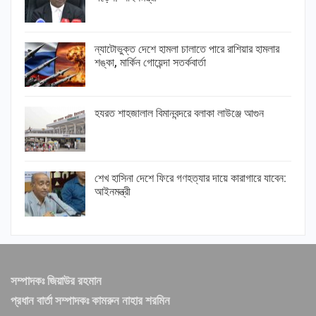
ন্যাটোভুক্ত দেশে হামলা চালাতে পারে রাশিয়ার হামলার
শঙ্কা, মার্কিন গোয়েন্দা সতর্কবার্তা
হযরত শাহজালাল বিমানবন্দরে বলাকা লাউঞ্জে আগুন
শেখ হাসিনা দেশে ফিরে গণহত্যার দায়ে কারাগারে যাবেন:
আইনমন্ত্রী
সম্পাদকঃ জিয়াউর রহমান
প্রধান বার্তা সম্পাদকঃ কামরুন নাহার শরমিন