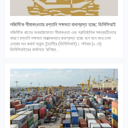
লজিস্টিক সীমাবদ্ধতায় রপ্তানি সক্ষমতা বাধাগ্রস্ত হচ্ছে: ডিসিসিআই
লজিস্টিক খাতের অবকাঠামোগত সীমাবদ্ধতা এবং প্রাতিষ্ঠানিক সমন্বয়হীনতার
কারণে রপ্তানি সক্ষমতা মারাত্মকভাবে বাধাগ্রস্ত হচ্ছে বলে মনে করে ঢাকা
চেম্বার অব কমার্স অ্যান্ড ইন্ডাস্ট্রি (ডিসিসিআই)। শনিবার (৯ মে)
ডিসিসিআইয়ের কার্যালয়ে ‘বাণিজ্য…