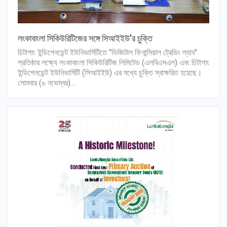
লংকাবাংলা সিকিউরিটিজের সঙ্গে সিআইইউ’র চুক্তি
চিটাগাং ইন্ডিপেনডেন্ট ইউনিভার্সিটিতে "ডিজিটাল ফিনান্সিয়াল ট্রেডিং ল্যাব"
প্রতিষ্ঠার লক্ষ্যে লংকাবাংলা সিকিউরিটিজ লিমিটেড (এলবিএসএল) এবং চিটাগাং
ইন্ডিপেনডেন্ট ইউনিভার্সিটি (সিআইইউ) এর মধ্যে চুক্তি স্বাক্ষরিত হয়েছে।
সোমবার (৬ নভেম্বর)…