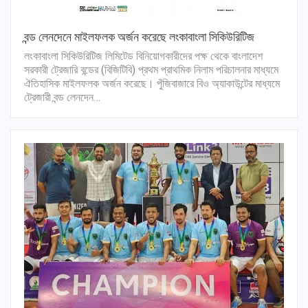
বন্ড লেনদেনে মাইলফলক অর্জন করেছে লংকাবাংলা সিকিউরিটিজ
লংকাবাংলা সিকিউরিটিজ লিমিটেড বিনিয়োগকারীদের পক্ষ থেকে বাংলাদেশ
সরকারী ট্রেজারি বন্ডের (বিজিটিবি) প্রথম প্রাথমিক নিলাম পরিচালনার মাধ্যমে
ঐতিহাসিক মাইলফলক অর্জন করেছে। পুঁজিবাজারে বিও অ্যাকাউন্টের মাধ্যমে
ট্রেজারী বন্ড লেনদেন…