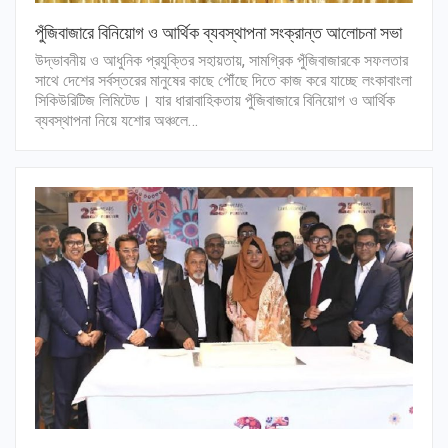
পুঁজিবাজারে বিনিয়োগ ও আর্থিক ব্যবস্থাপনা সংক্রান্ত আলোচনা সভা
উদ্ভাবনীয় ও আধুনিক প্রযুক্তির সহায়তায়, সামগ্রিক পুঁজিবাজারকে সফলতার
সাথে দেশের সর্বস্তরের মানুষের কাছে পৌঁছে দিতে কাজ করে যাচ্ছে লংকাবাংলা
সিকিউরিটিজ লিমিটেড। যার ধারাবাহিকতায় পুঁজিবাজারে বিনিয়োগ ও আর্থিক
ব্যবস্থাপনা নিয়ে যশোর অঞ্চলে…