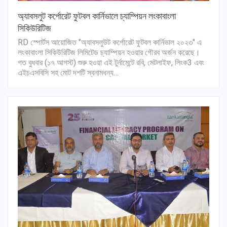
অ্যাবসলুট কর্পোরেট ফুটবল কার্নিভালে চ্যাম্পিয়ন লংকাবাংলা
সিকিউরিটিজ
RD স্পোর্টস আয়োজিত "অ্যাবসলুউট কর্পোরেট ফুটবল কার্নিভাল ২০২৩" এ
লংকাবাংলা সিকিউরিটিজ লিমিটেড চ্যাম্পিয়ন হওয়ার গৌরব অর্জন করেছে।
গত বুধবার (১৭ আগস্ট) শুরু হওয়া এই টুর্নামেন্টে রবি, মেটলাইফ, লিংক3 এবং
এইচএসবিসি সহ মোট দশটি স্বনামধন্য…