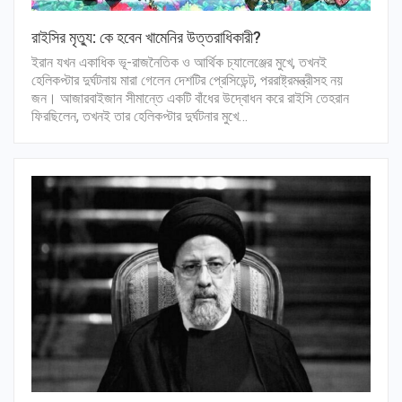
রাইসির মৃত্যু: কে হবেন খামেনির উত্তরাধিকারী?
ইরান যখন একাধিক ভূ-রাজনৈতিক ও আর্থিক চ্যালেঞ্জের মুখে, তখনই
হেলিকপ্টার দুর্ঘটনায় মারা গেলেন দেশটির প্রেসিডেন্ট, পররাষ্ট্রমন্ত্রীসহ নয়
জন। আজারবাইজান সীমান্তে একটি বাঁধের উদ্বোধন করে রাইসি তেহরান
ফিরছিলেন, তখনই তার হেলিকপ্টার দুর্ঘটনার মুখে…