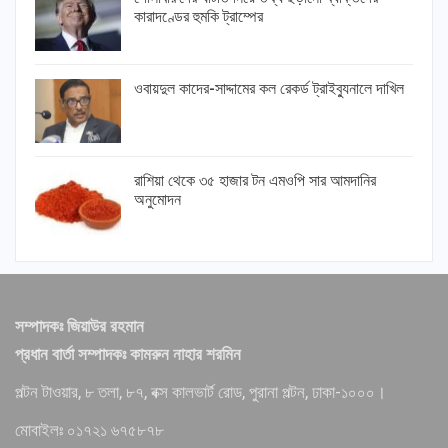
কারাদণ্ডের হুমকি ট্রাম্পের
ওবায়দুল কাদের-সাদ্দামের কল রেকর্ড ট্রাইব্যুনালে দাখিল
রাশিয়া থেকে ৩৫ হাজার টন এমওপি সার আমদানির
অনুমোদন
সম্পাদকঃ জিয়াউর রহমান
প্রধান বার্তা সম্পাদকঃ কামরুন নাহার শরমিন
পল্টন টাওয়ার, ৮ তলা, ৮৭, বক্স কালভার্ট রোড, পুরানা পল্টন, ঢাকা-১০০০।
মোবাইলঃ ০১৭২১ ৬৭৫৮৭৮