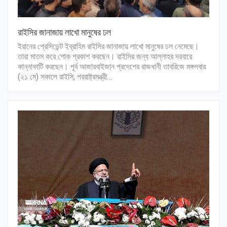
রাইসির জানাজায় লাখো মানুষের ঢল
ইরানের প্রেসিডেন্ট ইব্রাহিম রাইসির জানাজায় লাখো মানুষের ঢল নেমেছে।
তারা মাতম করে শোক প্রকাশ করছেন। রাইসির জন্য আল্লাহর দরবারে
কান্নাকাটি করছেন। পূর্ব আজারবাইজান প্রদেশের রাজধানী তাবরিজে মঙ্গলবার
(২১ মে) সকালে রাইসি, পররাষ্ট্রমন্ত্রী…