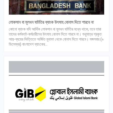
লোকসান বা মূলধন ঘাটতির ব্যাংক উৎসাহ বোনাস দিতে পারবে না
কোনো ব্যাংক যদি আর্থিক লোকসান বা মূলধন ঘাটতির মধ্যে থাকে, তবে তারা
তাদের কর্মকর্তা-কর্মচারীদের উৎসাহ বোনাস দিতে পারবে না। শুধুমাত্র প্রকৃত
আয়-ব্যয়ের ভিত্তিতে অর্জিত মুনাফা থেকে বোনাস দিতে পারবে। মঙ্গলবার (৯
ডিসেম্বর) বাংলাদেশ ব্যাংকের…