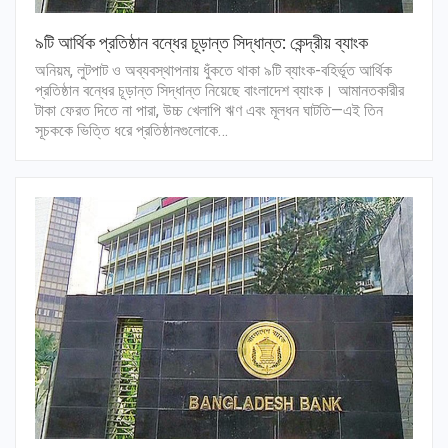
৯টি আর্থিক প্রতিষ্ঠান বন্ধের চূড়ান্ত সিদ্ধান্ত: কেন্দ্রীয় ব্যাংক
অনিয়ম, লুটপাট ও অব্যবস্থাপনায় ধুঁকতে থাকা ৯টি ব্যাংক-বহির্ভূত আর্থিক
প্রতিষ্ঠান বন্ধের চূড়ান্ত সিদ্ধান্ত নিয়েছে বাংলাদেশ ব্যাংক। আমানতকারীর
টাকা ফেরত দিতে না পারা, উচ্চ খেলাপি ঋণ এবং মূলধন ঘাটতি—এই তিন
সূচককে ভিত্তি ধরে প্রতিষ্ঠানগুলোকে…