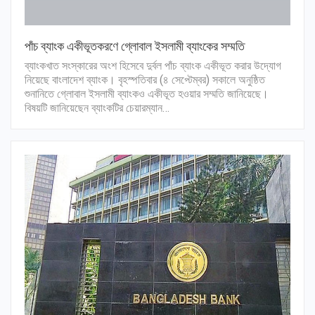
পাঁচ ব্যাংক একীভূতকরণে গ্লোবাল ইসলামী ব্যাংকের সম্মতি
ব্যাংকখাত সংস্কারের অংশ হিসেবে দুর্বল পাঁচ ব্যাংক একীভূত করার উদ্যোগ
নিয়েছে বাংলাদেশ ব্যাংক। বৃহস্পতিবার (৪ সেপ্টেম্বর) সকালে অনুষ্ঠিত
শুনানিতে গ্লোবাল ইসলামী ব্যাংকও একীভূত হওয়ার সম্মতি জানিয়েছে।
বিষয়টি জানিয়েছেন ব্যাংকটির চেয়ারম্যান…