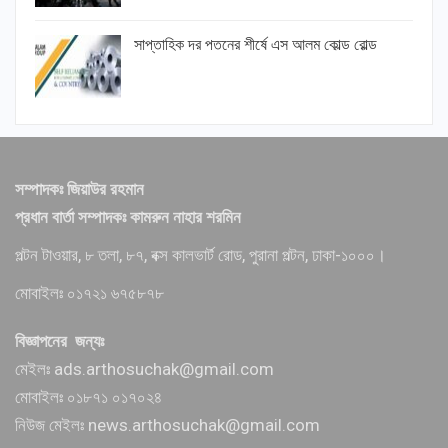
সাপ্তাহিক দর পতনের শীর্ষে এস আলম কোল্ড রোল্ড
সম্পাদকঃ জিয়াউর রহমান
প্রধান বার্তা সম্পাদকঃ কামরুন নাহার শরমিন
পল্টন টাওয়ার, ৮ তলা, ৮৭, বক্স কালভার্ট রোড, পুরানা পল্টন, ঢাকা-১০০০।
মোবাইলঃ ০১৭২১ ৬৭৫৮৭৮
বিজ্ঞাপনের জন্যঃ
মেইলঃ ads.arthosuchak@gmail.com
মোবাইলঃ ০১৮৭১ ০১৭০২৪
নিউজ মেইলঃ news.arthosuchak@gmail.com