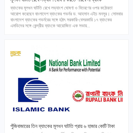
ব্যাংকের মূলধন ঘাটতি রেখে লভ্যাংশ ঘোষণা ও বিতরণের ওপর কঠোরতা
আরোপ করেছেন বাংলাদেশ ব্যাংকের গভর্নর ড. আহসান এইচ মনসুর। সোমবার
বাংলাদেশ ব্যাংকের গভর্নরের সঙ্গে হঠাৎ সরকারি-বেসরকারি ১৭ ব্যাংকের
এমডিদের সঙ্গে কেন্দ্রীয় ব্যাংকে আয়োজিত এক সভায়…
পুঁজিবাজারের তিন ব্যাংকের মূলধন ঘাটতি প্রায় ৬ হাজার কোটি টাকা