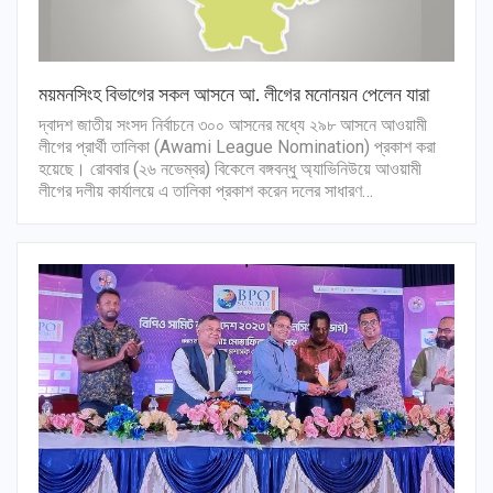
ময়মনসিংহ বিভাগের সকল আসনে আ. লীগের মনোনয়ন পেলেন যারা
দ্বাদশ জাতীয় সংসদ নির্বাচনে ৩০০ আসনের মধ্যে ২৯৮ আসনে আওয়ামী
লীগের প্রার্থী তালিকা (Awami League Nomination) প্রকাশ করা
হয়েছে। রোববার (২৬ নভেম্বর) বিকেলে বঙ্গবন্ধু অ্যাভিনিউয়ে আওয়ামী
লীগের দলীয় কার্যালয়ে এ তালিকা প্রকাশ করেন দলের সাধারণ…