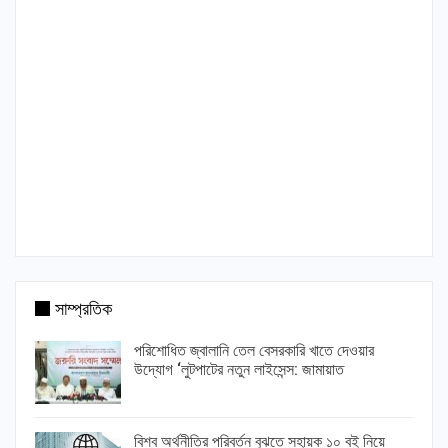
সাম্প্রতিক
পরিশোধিত জ্বালানি তেল বেসরকারি খাতে দেওয়ার
উদ্যোগ ‘লুটপাটের নতুন লাইসেন্স: জামায়াত
বিশ্ব অর্থনীতির পরিবর্তন বুঝতে সহায়ক ১০ বই নিয়ে