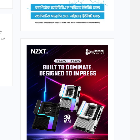
তই
ী ১৫