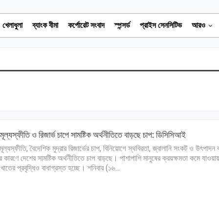
খেলাধুলা
ব্যাংক বীমা
কর্পোরেট সংবাদ
স্পন্সর্ড
প্রাইস সেনসিটিভ
আরও
 মূল্যস্ফীতি ও রিজার্ভ চাপে সামষ্টিক অর্থনীতিতে বাড়ছে চাপ: ডিসিসিআই
 মূল্যস্ফীতি, বৈদেশিক মুদ্রার রিজার্ভের চাপ, বিনিয়োগে স্থবিরতা, জ্বালানি সংকট ও উৎপাদন 
ধির কারণে দেশের সামষ্টিক অর্থনীতিতে চাপ বাড়ছে। পাশাপাশি মানুষের ক্রয়ক্ষমতা কমে যাওয়া
 খাতের প্রবৃদ্ধিও বাধাগ্রস্ত হচ্ছে। শনিবার (১৬…