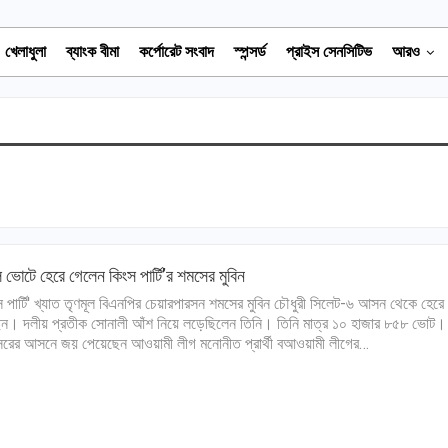
খেলাধুলা
ব্যাংক বীমা
কর্পোরেট সংবাদ
স্পন্সর্ড
প্রাইস সেনসিটিভ
আরও
ল ভোটে হেরে গেলেন কিংস পার্টি’র শমসের মুবিন
স পার্টি' খ্যাত তৃণমূল বিএনপির চেয়ারপারসন শমসের মুবিন চৌধুরী সিলেট-৬ আসন থেকে হেরে
ন। দলীয় প্রতীক সোনালী আঁশ নিয়ে লড়েছিলেন তিনি। তিনি মাত্র ১০ হাজার ৮৫৮ ভোট।
রের আসনে জয় পেয়েছেন আওয়ামী লীগ মনোনীত প্রার্থী বআওয়ামী লীগের…