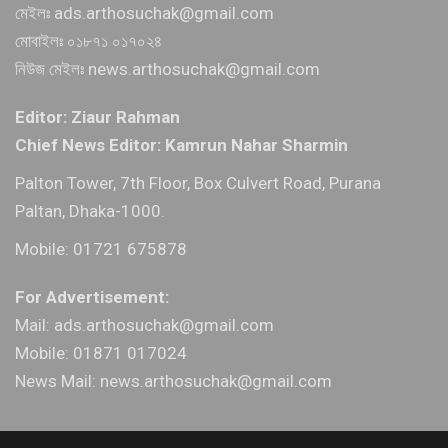
মেইলঃ ads.arthosuchak@gmail.com
মোবাইলঃ ০১৮৭১ ০১৭০২৪
নিউজ মেইলঃ news.arthosuchak@gmail.com
Editor: Ziaur Rahman
Chief News Editor: Kamrun Nahar Sharmin
Palton Tower, 7th Floor, Box Culvert Road, Purana
Paltan, Dhaka-1000.
Mobile: 01721 675878
For Advertisement:
Mail: ads.arthosuchak@gmail.com
Mobile: 01871 017024
News Mail: news.arthosuchak@gmail.com