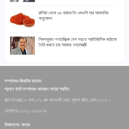
রাশিয়া থেকে ৩৫ হাজার টন এমওপি সার আমদানির
অনুমোদন
শিকলমুক্ত গণতান্ত্রিক দেশ গড়তে প্রাতিষ্ঠানিক কাঠামো
তৈরি করতে চায় সরকার: তথ্যমন্ত্রী
সম্পাদকঃ জিয়াউর রহমান
প্রধান বার্তা সম্পাদকঃ কামরুন নাহার শরমিন
পল্টন টাওয়ার, ৮ তলা, ৮৭, বক্স কালভার্ট রোড, পুরানা পল্টন, ঢাকা-১০০০।
মোবাইলঃ ০১৭২১ ৬৭৫৮৭৮
বিজ্ঞাপনের জন্যঃ