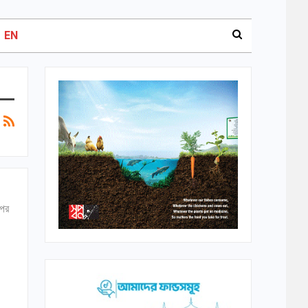
EN
 পর