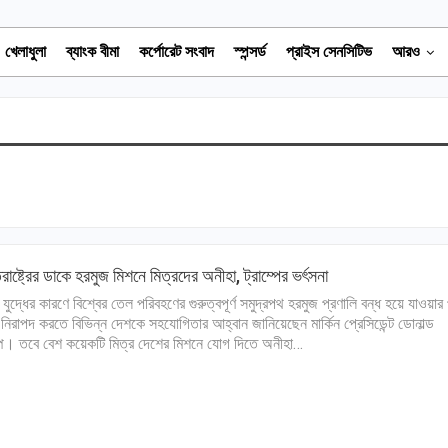
খেলাধুলা
ব্যাংক বীমা
কর্পোরেট সংবাদ
স্পন্সর্ড
প্রাইস সেনসিটিভ
আরও
তরাষ্ট্রের ডাকে হরমুজ মিশনে মিত্রদের অনীহা, ট্রাম্পের ভর্ৎসনা
 যুদ্ধের কারণে বিশ্বের তেল পরিবহণের গুরুত্বপূর্ণ সমুদ্রপথ হরমুজ প্রণালি বন্ধ হয়ে যাওয়ার
 নিরাপদ করতে বিভিন্ন দেশকে সহযোগিতার আহ্বান জানিয়েছেন মার্কিন প্রেসিডেন্ট ডোনাল্ড
ম্প। তবে বেশ কয়েকটি মিত্র দেশের মিশনে যোগ দিতে অনীহা…