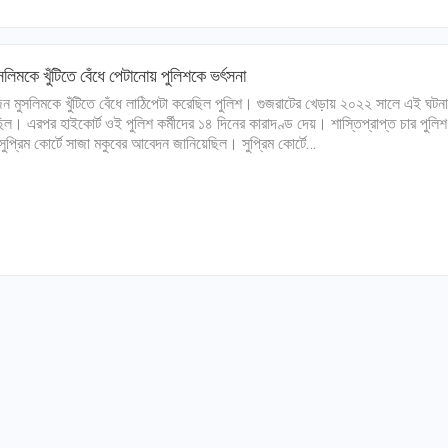
সলিমকে খুঁটিতে বেঁধে পেটানোয় পুলিশকে ভর্ৎসনা
জন মুসলিমকে খুঁটিতে বেঁধে লাঠিপেটা করেছিল পুলিশ। গুজরাটের খেড়ায় ২০২২ সালে এই ঘটনা
িল। এরপর হাইকোর্ট ওই পুলিশ কর্মীদের ১৪ দিনের কারাদণ্ড দেয়। শাস্তিপ্রাপ্ত চার পুলিশ
ী সুপ্রিম কোর্টে সাজা মকুবের আবেদন জানিয়েছিল। সুপ্রিম কোর্টে…