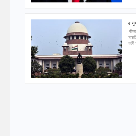
৫ মু
পাঁচ
ঘটেছ
কর্ম