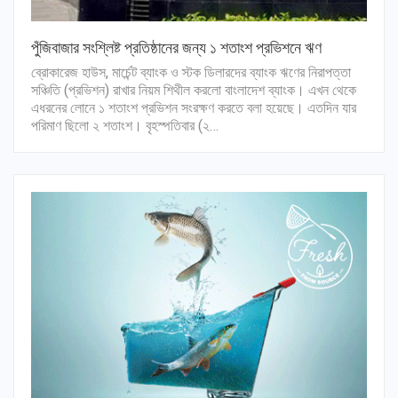
পুঁজিবাজার সংশ্লিষ্ট প্রতিষ্ঠানের জন্য ১ শতাংশ প্রভিশনে ঋণ
ব্রোকারেজ হাউস, মার্চেন্ট ব্যাংক ও স্টক ডিলারদের ব্যাংক ঋণের নিরাপত্তা
সঞ্চিতি (প্রভিশন) রাখার নিয়ম শিথীল করলো বাংলাদেশ ব্যাংক। এখন থেকে
এধরনের লোনে ১ শতাংশ প্রভিশন সংরক্ষণ করতে বলা হয়েছে। এতদিন যার
পরিমাণ ছিলো ২ শতাংশ। বৃহস্পতিবার (২…