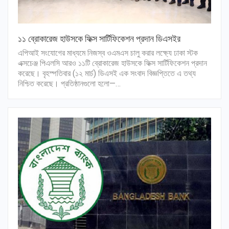
১১ ব্রোকারেজ হাউসকে ফিক্স সার্টিফিকেশন প্রদান ডিএসইর
এপিআই সংযোগের মাধ্যমে নিজস্ব ওএমএস চালু করার লক্ষ্যে ঢাকা স্টক
এক্সচেঞ্জ পিএলসি আরও ১১টি ব্রোকারেজ হাউসকে ফিক্স সার্টিফিকেশন প্রদান
করেছে। বৃহস্পতিবার (১২ মার্চ) ডিএসই এক সংবাদ বিজ্ঞপ্তিতে এ তথ্য
নিশ্চিত করেছে। প্রতিষ্ঠানগুলো হলো—…