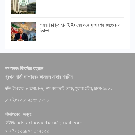
পরমাণু চুক্তি ছাড়াই ইরানের সঙ্গে যুদ্ধ শেষ করতে চান
ট্রাম্প
সম্পাদকঃ জিয়াউর রহমান
প্রধান বার্তা সম্পাদকঃ কামরুন নাহার শরমিন
পল্টন টাওয়ার, ৮ তলা, ৮৭, বক্স কালভার্ট রোড, পুরানা পল্টন, ঢাকা-১০০০।
মোবাইলঃ ০১৭২১ ৬৭৫৮৭৮
বিজ্ঞাপনের জন্যঃ
মেইলঃ ads.arthosuchak@gmail.com
মোবাইলঃ ০১৮৭১ ০১৭০২৪