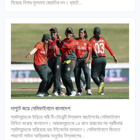
নিয়েছে নিগার সুলতানা জ্যোতির দল। ব্যাটে…
দাপুটে জয়ে সেমিফাইনালে বাংলাদেশ
স্কটল্যান্ডকে উড়িয়ে নারী টি-টোয়েন্টি বিশ্বকাপ বাছাইপর্বের সেমিফাইনাল
নিশ্চিত করেছে বাংলাদেশ। আয়ারল্যান্ডকে ১৪ রানে হারানোর পর প্রমীলারা
স্কটল্যান্ডকে হারিয়েছে ছয় উইকেটের ব্যবধানে। সেমিফাইনালে জিততে
পারলেই সাউথ আফ্রিকায় অনুষ্ঠেয় বিশ্বকাপের…