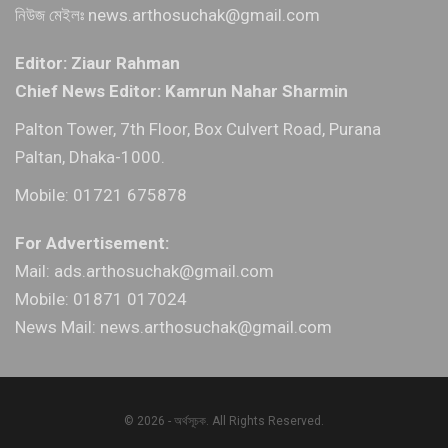
নিউজ মেইলঃ news.arthosuchak@gmail.com
Editor: Ziaur Rahman
Chief News Editor: Kamrun Nahar Sharmin
Palton Tower, 7th Floor, Box Culvert Road, Purana
Paltan, Dhaka-1000.
Mobile: 01721 675878
For Advertisement:
Mail: ads.arthosuchak@gmail.com
Mobile: 01871 017024
News Mail: news.arthosuchak@gmail.com
© 2026 - অর্থসূচক. All Rights Reserved.