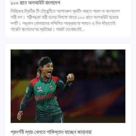
১০০ রানে অলআউট বাংলাদেশ
সিরিজের দ্বিতীয় টি-টোয়েন্টিতে আশানরুপ ব্যাটিং করতে পারল না বাংলাদেশ
নারী দল। শ্রীলঙ্কা নারী দলের বিপক্ষে মাত্র ১০০ রানে অলআউট হয়েছে
দলটি। লঙ্কান বোলারদের সম্মিলিত আক্রমণের সামনে এ দিন দাঁড়াতেই
পারেনি বাংলাদেশের ব্যাটাররা। শুরুটা দেখেশুনেই…
প্রদর্শনী ম্যাচ খেলতে পাকিস্তান যাচ্ছেন জাহানারা