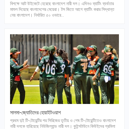
বিপক্ষে আট উইকেটে হেরেছে বাংলাদেশ নারী দল। এদিনও ব্যাটিং ব্যর্থতার
মাশুল দিয়েছে বাংলাদেশের মেয়েরা। টস জিতে আগে ব্যাটিং করার সিদ্ধান্ত
নেয় বাংলাদেশ। নির্ধারিত ৫০ ওভারে…
সালমা-জ্যোতিদের হোয়াইটওয়াশ
প্রথম দুই টি-টোয়েন্টির পর সিরিজের তৃতীয় ও শেষ টি-টোয়েন্টিতেও বাংলাদেশ
নারী দলকে হারিয়েছে নিউজিল্যান্ড নারী দল। কুইন্সটাউনে কিউইদের প্রমিলা