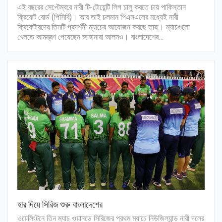
এই বছরের সেপ্টেম্বরে নারী টি-টোয়েন্টি লিগ চালু করতে চায় পাকিস্তান
ক্রিকেট বোর্ড (পিসিবি)। আর তাই চলমান পিএসএলের মধ্যেই নারী
ক্রিকেটারদের তিনটি প্রদর্শনী ম্যাচের আয়োজন করছে তারা। ম্যাচগুলো
খেলতে আমন্ত্রণ পেয়েছেন জাহানারা আলমও। বাংলাদেশের…
হার দিয়ে সিরিজ শুরু বাংলাদেশের
ওয়েলিংটনে তিন ম্যাচ ওয়ানডে সিরিজের প্রথম ম্যাচে নিউজিল্যান্ড নারী দলের