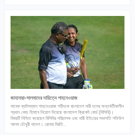
জাহানারা-সালমাদের দায়িত্বে শাহনেওয়াজ
সাবেক ব্যাটসম্যান শাহনেওয়াজ শহীদকে বাংলাদেশ নারী দলের অন্তর্বর্তীকালীন
প্রধান কোচ হিসাবে নিয়োগ দিয়েছে বাংলাদেশ ক্রিকেট বোর্ড (বিসিবি)।
বিষয়টি নিশ্চিত করেছেন বিসিবির পরিচালক এবং নারী উইংয়ের সভাপতি শফিউল
আলম চৌধুরী নাদেল। রোনার বিরতি…