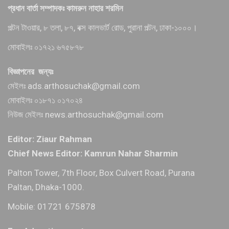
প্রধান বার্তা সম্পাদকঃ কামরুন নাহার শরমিন
পল্টন টাওয়ার, ৮ তলা, ৮৭, বক্স কালভার্ট রোড, পুরানা পল্টন, ঢাকা-১০০০।
মোবাইলঃ ০১৭২১ ৬৭৫৮৭৮
বিজ্ঞাপনের জন্যঃ
মেইলঃ ads.arthosuchak@gmail.com
মোবাইলঃ ০১৮৭১ ০১৭০২৪
নিউজ মেইলঃ news.arthosuchak@gmail.com
Editor: Ziaur Rahman
Chief News Editor: Kamrun Nahar Sharmin
Palton Tower, 7th Floor, Box Culvert Road, Purana
Paltan, Dhaka-1000.
Mobile: 01721 675878