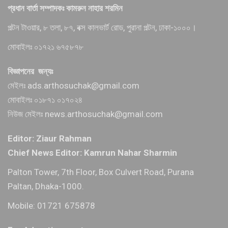
প্রধান বার্তা সম্পাদকঃ কামরুন নাহার শরমিন
পল্টন টাওয়ার, ৮ তলা, ৮৭, বক্স কালভার্ট রোড, পুরানা পল্টন, ঢাকা-১০০০।
মোবাইলঃ ০১৭২১ ৬৭৫৮৭৮
বিজ্ঞাপনের জন্যঃ
মেইলঃ ads.arthosuchak@gmail.com
মোবাইলঃ ০১৮৭১ ০১৭০২৪
নিউজ মেইলঃ news.arthosuchak@gmail.com
Editor: Ziaur Rahman
Chief News Editor: Kamrun Nahar Sharmin
Palton Tower, 7th Floor, Box Culvert Road, Purana
Paltan, Dhaka-1000.
Mobile: 01721 675878