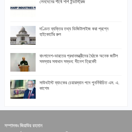
লেনদেনের শীর্ষে শার্প ইন্ডাস্ট্রিজ
দণ্ডিত ব্যক্তির তথ্য ডিজিটালাইজ করা প্রশ্নে
হাইকোর্টের রুল
বাংলাদেশ-ভারতের প্রধানমন্ত্রীদের বৈঠকে অনেক জটিল
সমস্যার সমাধান সম্ভব: দীনেশ ত্রিবেদী
সাউথইস্ট ব্যাংকের চেয়ারম্যান পদে পুনর্নির্বাচিত এম. এ.
কাশেম
সম্পাদকঃ জিয়াউর রহমান