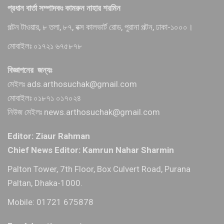
প্রধান বার্তা সম্পাদকঃ কামরুন নাহার শরমিন
পল্টন টাওয়ার, ৮ তলা, ৮৭, বক্স কালভার্ট রোড, পুরানা পল্টন, ঢাকা-১০০০।
মোবাইলঃ ০১৭২১ ৬৭৫৮৭৮
বিজ্ঞাপনের জন্যঃ
মেইলঃ ads.arthosuchak@gmail.com
মোবাইলঃ ০১৮৭১ ০১৭০২৪
নিউজ মেইলঃ news.arthosuchak@gmail.com
Editor: Ziaur Rahman
Chief News Editor: Kamrun Nahar Sharmin
Palton Tower, 7th Floor, Box Culvert Road, Purana
Paltan, Dhaka-1000.
Mobile: 01721 675878