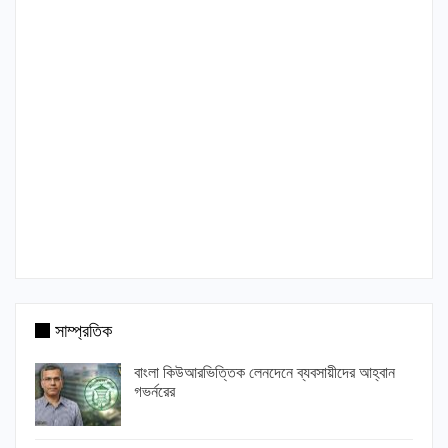
সাম্প্রতিক
বাংলা কিউআরভিত্তিক লেনদেনে ব্যবসায়ীদের আহ্বান
গভর্নরের