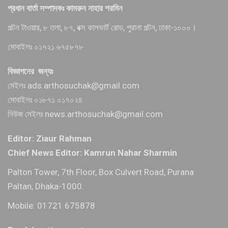
প্রধান বার্তা সম্পাদকঃ কামরুন নাহার শরমিন
পল্টন টাওয়ার, ৮ তলা, ৮৭, বক্স কালভার্ট রোড, পুরানা পল্টন, ঢাকা-১০০০।
মোবাইলঃ ০১৭২১ ৬৭৫৮৭৮
বিজ্ঞাপনের জন্যঃ
মেইলঃ ads.arthosuchak@gmail.com
মোবাইলঃ ০১৮৭১ ০১৭০২৪
নিউজ মেইলঃ news.arthosuchak@gmail.com
Editor: Ziaur Rahman
Chief News Editor: Kamrun Nahar Sharmin
Palton Tower, 7th Floor, Box Culvert Road, Purana
Paltan, Dhaka-1000.
Mobile: 01721 675878