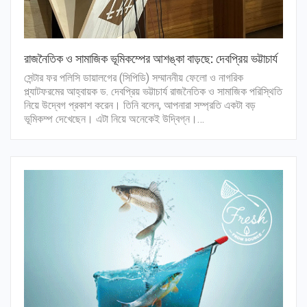
রাজনৈতিক ও সামাজিক ভূমিকম্পের আশঙ্কা বাড়ছে: দেবপ্রিয় ভট্টাচার্য
সেন্টার ফর পলিসি ডায়ালগের (সিপিডি) সম্মাননীয় ফেলো ও নাগরিক
প্ল্যাটফরমের আহ্বায়ক ড. দেবপ্রিয় ভট্টাচার্য রাজনৈতিক ও সামাজিক পরিস্থিতি
নিয়ে উদ্বেগ প্রকাশ করেন। তিনি বলেন, আপনারা সম্প্রতি একটা বড়
ভূমিকম্প দেখেছেন। এটা নিয়ে অনেকেই উদ্বিগ্ন।…