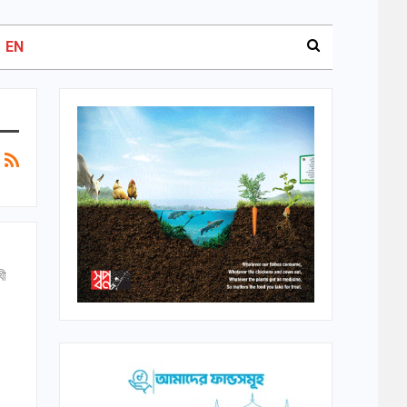
EN
খী