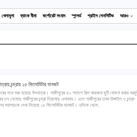
খেলাধুলা
ব্যাংক বীমা
কর্পোরেট সংবাদ
স্পন্সর্ড
প্রাইস সেনসিটিভ
আরও
ত্রায় চন্দ্রায় ১৫ কিলোমিটার যানজট
রের পথে শুরু হয়েছে ঈদযাত্রা। গাজীপুরের ৪০ শতাংশ শিল্প কারখানা ছুটি ঘোষণা করায় ঘরমু
ষের ঢল নেমেছে গাজীপুরের চন্দ্রা ত্রিমোড় এলাকায়। এতে গাজীপুরের ঢাকা-টাঙ্গাইল ও চন্দ্রা-
গর মহাসড়কে দেখা দিয়েছে ১৫ কিলোমিটার যানজট। এদিকে থেমে…