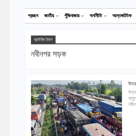
প্রচ্ছদ
জাতীয়
পুঁজিবাজার
অর্থনীতি
আন্তর্জাতিক
ব্রাউজিং ট্যাগ
নবীনগর সড়ক
ঈদযা
উত্ত
মানু
নবীন