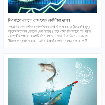
ডিএসইতে লেনদেন দেড় হাজার কোটি টাকা ছাড়াল
সপ্তাহের শেষ কর্মদিবস বৃহস্পতিবার ঢাকা স্টক এক্সচেঞ্জে (ডিএসই) মূল্য
সূচকের উত্থানে লেনদেন শেষ হয়েছে। তবে এদিন ডিএসইতে অধিকাংশ
কোম্পানির শেয়ার দর অপরিবর্তিত রয়েছে। আজ ডিএসইতে লেনদেনও
ইতিবাচক প্রভাব রয়েছে। এদিন ডিএসইর লেনদেন দেড় হাজার কোটি…