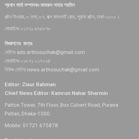
প্রধান বার্তা সম্পাদকঃ কামরুন নাহার শরমিন
পল্টন টাওয়ার, ৮ তলা, ৮৭, বক্স কালভার্ট রোড, পুরানা পল্টন, ঢাকা-১০০০।
মোবাইলঃ ০১৭২১ ৬৭৫৮৭৮
বিজ্ঞাপনের জন্যঃ
মেইলঃ ads.arthosuchak@gmail.com
মোবাইলঃ ০১৮৭১ ০১৭০২৪
নিউজ মেইলঃ news.arthosuchak@gmail.com
Editor: Ziaur Rahman
Chief News Editor: Kamrun Nahar Sharmin
Palton Tower, 7th Floor, Box Culvert Road, Purana
Paltan, Dhaka-1000.
Mobile: 01721 675878