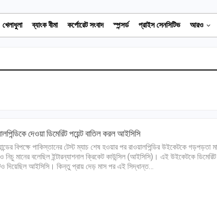
খেলাধুলা
ব্যাংক বীমা
কর্পোরেট সংবাদ
স্পন্সর্ড
প্রাইস সেনসিটিভ
আরও
ালপিন্ডিকে দেওয়া ডিমেরিট পয়েন্ট বাতিল করল আইসিসি
যান্ডের বিপক্ষে পাকিস্তানের টেস্ট ম্যাচ শেষ হওয়ার পর রাওয়ালপিন্ডির উইকেটকে গড়পড়তা ম
ও নিচু মানের বলেছিল ইন্টারন্যাশনাল ক্রিকেট কাউন্সিল (আইসিসি)। এই উইকেটকে ডিমেরিট
্টও দিয়েছিল আইসিসি। কিন্তু প্রায় দেড় মাস পর এই সিদ্ধান্ত…