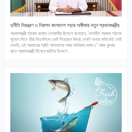
দুর্নীতি নিয়ন্ত্রণ ও নিরাপদ বাংলাদেশ গড়ার অঙ্গীকার নতুন প্রধানমন্ত্রীর
প্রধানমন্ত্রী তারেক রহমান দেশবাসীর উদ্দেশে বলেছেন, ‘নবগঠিত সরকার গঠনের
সুযোগ দিতে যাঁরা বিএনপিকে ভোট দিয়েছেন কিংবা দেননি অথবা কাউকেই ভোট
দেননি, এই সরকারের প্রতি আপনাদের সবার অধিকার সমান।’ আজ বুধবার
রাতে প্রধানমন্ত্রী হিসেবে জাতির উদ্দেশে…