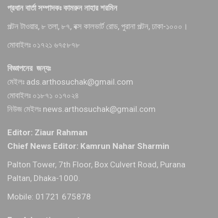
প্রধান বার্তা সম্পাদকঃ কামরুন নাহার শরমিন
পল্টন টাওয়ার, ৮ তলা, ৮৭, বক্স কালভার্ট রোড, পুরানা পল্টন, ঢাকা-১০০০।
মোবাইলঃ ০১৭২১ ৬৭৫৮৭৮
বিজ্ঞাপনের জন্যঃ
মেইলঃ ads.arthosuchak@gmail.com
মোবাইলঃ ০১৮৭১ ০১৭০২৪
নিউজ মেইলঃ news.arthosuchak@gmail.com
Editor: Ziaur Rahman
Chief News Editor: Kamrun Nahar Sharmin
Palton Tower, 7th Floor, Box Culvert Road, Purana
Paltan, Dhaka-1000.
Mobile: 01721 675878