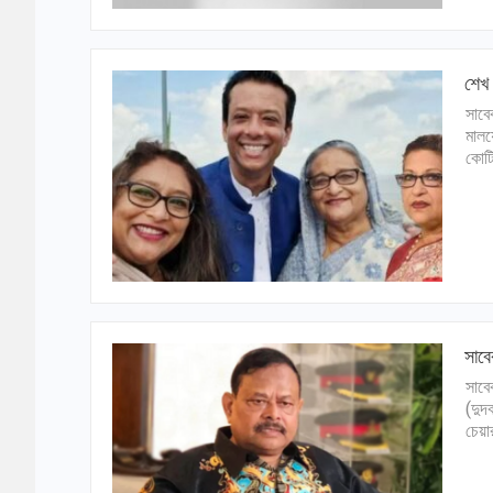
শেখ 
সাবে
মালয়
কোটি
সাবে
সাবে
(দুদ
চেয়া