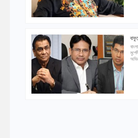
বাফু
বাংল
মুর্
অভিয