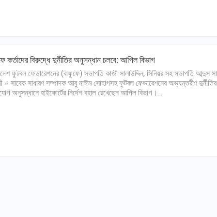
ফে কর্তাদের বিরুদ্ধে দুর্নীতির অনুসন্ধান চলবে: আপিল বিভাগ
াদেশ ফুটবল ফেডারেশনের (বাফুফে) সভাপতি কাজী সালাউদ্দিন, সিনিয়র সহ সভাপতি আব্দুস স
শেদী ও সাবেক সাধারণ সম্পাদক আবু নাঈম সোহাগসহ ফুটবল ফেডারেশনের অভ্যন্তরীণ দুর্নীতির
োগ অনুসন্ধানে হাইকোর্টের নির্দেশ বহাল রেখেছেন আপিল বিভাগ।…