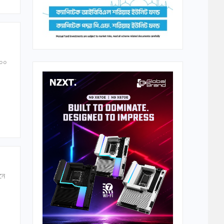
৫০০
নে