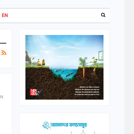
EN
ার