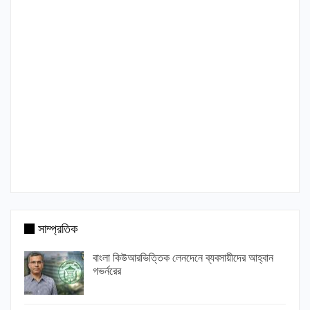
সাম্প্রতিক
বাংলা কিউআরভিত্তিক লেনদেনে ব্যবসায়ীদের আহ্বান
গভর্নরের