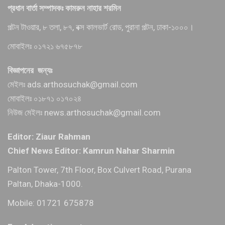
প্রধান বার্তা সম্পাদকঃ কামরুন নাহার শরমিন
পল্টন টাওয়ার, ৮ তলা, ৮৭, বক্স কালভার্ট রোড, পুরানা পল্টন, ঢাকা-১০০০।
মোবাইলঃ ০১৭২১ ৬৭৫৮৭৮
বিজ্ঞাপনের জন্যঃ
মেইলঃ ads.arthosuchak@gmail.com
মোবাইলঃ ০১৮৭১ ০১৭০২৪
নিউজ মেইলঃ news.arthosuchak@gmail.com
Editor: Ziaur Rahman
Chief News Editor: Kamrun Nahar Sharmin
Palton Tower, 7th Floor, Box Culvert Road, Purana
Paltan, Dhaka-1000.
Mobile: 01721 675878