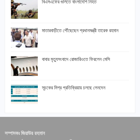
বিএসএফের গুলিতে বাংলাদেশি নিহত
মাতারবাড়ীতে পৌঁছেছেন প্রধানমন্ত্রী তারেক রহমান
বাবার মৃত্যুসংবাদে রোজারিওতে ফিরলেন মেসি
সূচকের মিশ্র প্রতিক্রিয়ায় চলছে লেনদেন
সম্পাদকঃ জিয়াউর রহমান