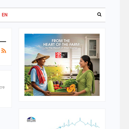
EN
াতক
।