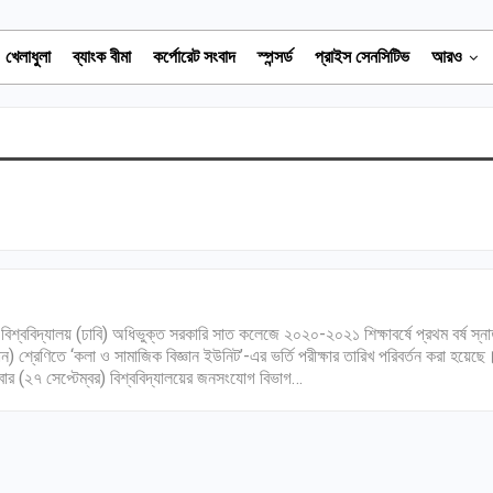
খেলাধুলা
ব্যাংক বীমা
কর্পোরেট সংবাদ
স্পন্সর্ড
প্রাইস সেনসিটিভ
আরও
 বিশ্ববিদ্যালয় (ঢাবি) অধিভুক্ত সরকারি সাত কলেজে ২০২০-২০২১ শিক্ষাবর্ষে প্রথম বর্ষ স্ন
মান) শ্রেণিতে ‘কলা ও সামাজিক বিজ্ঞান ইউনিট’-এর ভর্তি পরীক্ষার তারিখ পরিবর্তন করা হয়েছে
ার (২৭ সেপ্টেম্বর) বিশ্ববিদ্যালয়ের জনসংযোগ বিভাগ…