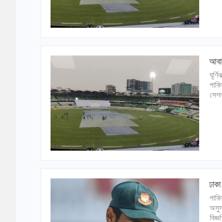
আবারও
ঘূর্
পাকি
সেশন
ঢাকা
পাকি
অসুস
বিজ্