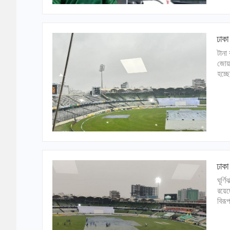
ঢাকা
টানা
জোয়া
হচ্ছ
ঢাকা
ঘূর্
রয়েছ
বিরূ