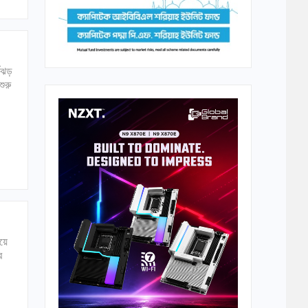
ণিঝড়
ুরু
িয়ে
র