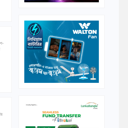
েশ-
য়
ার