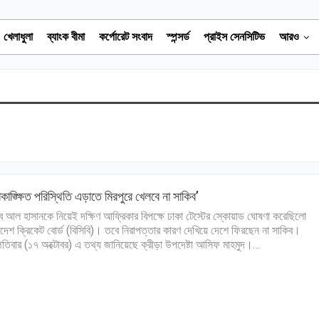
খেলাধুলা
ব্যাংক বীমা
কর্পোরেট সংবাদ
স্পন্সর্ড
প্রাইস সেনসিটিভ
আরও
কাঙ্ক্ষিত পরিস্থিতি এড়াতে মিরপুরে খেলবে না সাকিব’
ব আল হাসানকে নিয়েই দক্ষিণ আফ্রিকার বিপক্ষে ঢাকা টেস্টের স্কোয়াড ঘোষণা করেছিলো
াদেশ ক্রিকেট বোর্ড (বিসিবি)। তবে নিরাপত্তার কারণ দেখিয়ে দেশে ফিরছেন না সাকিব।
্পতিবার (১৭ অক্টোবর) এ তথ্য জানিয়েছে ক্রীড়া উপদেষ্টা আসিফ মাহমুদ।…