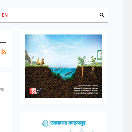
EN
 পর