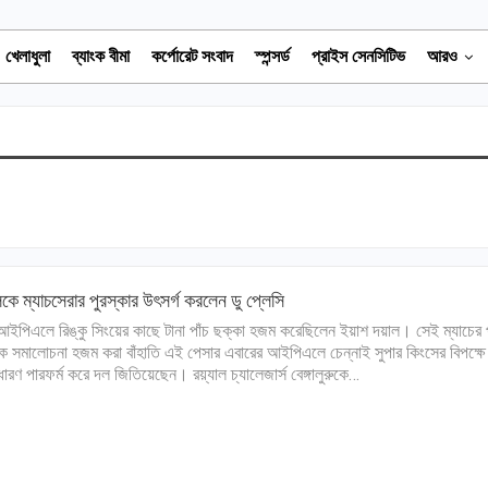
খেলাধুলা
ব্যাংক বীমা
কর্পোরেট সংবাদ
স্পন্সর্ড
প্রাইস সেনসিটিভ
আরও
কে ম্যাচসেরার পুরস্কার উৎসর্গ করলেন ডু প্লেসি
ইপিএলে রিঙ্কু সিংয়ের কাছে টানা পাঁচ ছক্কা হজম করেছিলেন ইয়াশ দয়াল। সেই ম্যাচের
 সমালোচনা হজম করা বাঁহাতি এই পেসার এবারের আইপিএলে চেন্নাই সুপার কিংসের বিপক্ষে
ারণ পারফর্ম করে দল জিতিয়েছেন। রয়্যাল চ্যালেজার্স বেঙ্গালুরুকে…