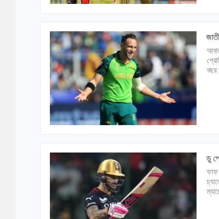
জাতী
আবার
প্রো
বছর 
ডু প
ফাফ 
চ্যা
ম্যা