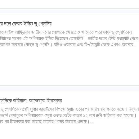
য় দলে ফেরার ইঙ্গিত ডু প্লেসির
ও সাউথ আফ্রিকার জাতীয় দলের পোশাকে খেলতে দেখা যেতে পারে ফাফ ডু প্লেসিকে।
টিয়াদের সাবেক এই অধিনায়ক ইঙ্গিত দিয়েছেন তেমনটাই। জাতীয় দলের টেস্ট ফরম্যাট থেকে
আগেই অবসরে গেছেন ডু প্লেসি। যদিও ওয়ানডে এবং টি-টোয়েন্টি থেকে এখনও অবসরে…
্লেসিকে জরিমানা, আভেষকে তিরস্কার
ডু প্লেসিকে লক্ষ্ণৌ সুপার জায়ান্টসের বিপক্ষে ম্যাচ হারের পর জরিমানাও গুনতে হচ্ছে। রয়্যাল
লেঞ্জার্স বেঙ্গালুরুর অধিনায়ককে স্লো ওভার রেটের কারণে ১২ লাখ রুপি জরিমানা করা হয়েছে।
চের পর তিরস্কার করা হয়েছে লক্ষ্ণৌর পেসার আভেষ খানকে।…