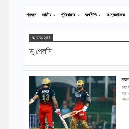
প্রচ্ছদ
জাতীয়
পুঁজিবাজার
অর্থনীতি
আন্তর্জাতিক
ব্রাউজিং ট্যাগ
ডু প্লেসি
দয়াল
গত আ
অনেক
অসাধ