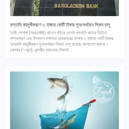
রপ্তানি বহুমুখীকরণে ৩ হাজার কোটি টাকার পুনঃঅর্থায়ন স্কিম চালু
তৈরি পোশাক (আরএমজি) খাতের বাইরে দেশের রপ্তানি খাতের ভিত্তি
সম্প্রসারণ এবং উৎপাদন সক্ষমতা জোরদারের লক্ষ্যে ৩ হাজার কোটি টাকার
‘রপ্তানি বহুমুখীকরণ পুনঃঅর্থায়ন স্কিম’ চালু করেছে বাংলাদেশ ব্যাংক।
রোববার (৭ জুন) কেন্দ্রীয় ব্যাংকের টেকসই…