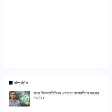
সাম্প্রতিক
বাংলা কিউআরভিত্তিক লেনদেনে ব্যবসায়ীদের আহ্বান
গভর্নরের