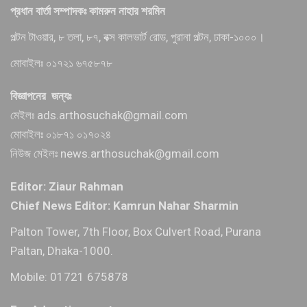
প্রধান বার্তা সম্পাদকঃ কামরুন নাহার শরমিন
পল্টন টাওয়ার, ৮ তলা, ৮৭, বক্স কালভার্ট রোড, পুরানা পল্টন, ঢাকা-১০০০।
মোবাইলঃ ০১৭২১ ৬৭৫৮৭৮
বিজ্ঞাপনের জন্যঃ
মেইলঃ ads.arthosuchak@gmail.com
মোবাইলঃ ০১৮৭১ ০১৭০২৪
নিউজ মেইলঃ news.arthosuchak@gmail.com
Editor: Ziaur Rahman
Chief News Editor: Kamrun Nahar Sharmin
Palton Tower, 7th Floor, Box Culvert Road, Purana
Paltan, Dhaka-1000.
Mobile: 01721 675878