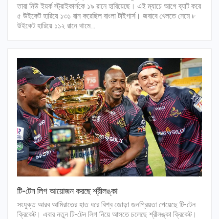
তারা নিউ ইয়র্ক স্ট্রাইকার্সকে ১৯ রানে হারিয়েছে। এই ম্যাচে আগে ব্যাট করে
৫ উইকেট হারিয়ে ১৩১ রান করেছিল বাংলা টাইগার্স। জবাবে খেলতে নেমে ৮
উইকেট হারিয়ে ১১২ রানে থামে…
টি-টেন লিগ আয়োজন করছে শ্রীলঙ্কা
সংযুক্ত আরব আমিরাতের হাত ধরে বিশ্ব জোড়া জনপ্রিয়তা পেয়েছে টি-টেন
ক্রিকেট। এবার নতুন টি-টেন লিগ নিয়ে আসতে চলেছে শ্রীলঙ্কা ক্রিকেট।