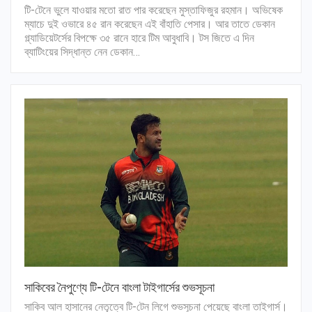
টি-টেনে ভুলে যাওয়ার মতো রাত পার করেছেন মুস্তাফিজুর রহমান। অভিষেক
ম্যাচে দুই ওভারে ৪৫ রান করেছেন এই বাঁহাতি পেসার। আর তাতে ডেকান
গ্ল্যাডিয়েটর্সের বিপক্ষে ৩৫ রানে হারে টিম আবুধাবি। টস জিতে এ দিন
ব্যাটিংয়ের সিদ্ধান্ত নেন ডেকান…
সাকিবের নৈপুণ্যে টি-টেনে বাংলা টাইগার্সের শুভসূচনা
সাকিব আল হাসানের নেতৃত্বে টি-টেন লিগে শুভসূচনা পেয়েছে বাংলা তাইগার্স।