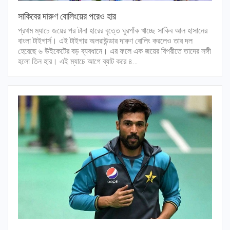
সাকিবের দারুণ বোলিংয়ের পরেও হার
প্রথম ম্যাচে জয়ের পর টানা হারের বৃত্তে ঘুরপাঁক খাচ্ছে সাকিব আল হাসানের
বাংলা টাইগার্স। এই টাইগার অলরাউন্ডার দারুণ বোলিং করলেও তার দল
হেরেছে ৬ উইকেটের বড় ব্যবধানে। এর ফলে এক জয়ের বিপরীতে তাদের সঙ্গী
হলো তিন হার। এই ম্যাচে আগে ব্যাট করে ৪…