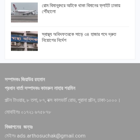
রোম বিমানবন্দরে আটকে থাকা বিমানের ফ্লাইট ঢাকায়
পৌঁছালো
স্বাস্থ্য অধিদফতরকে সাড়ে ৩৪ হাজার পদে দ্রুত
নিয়োগের নির্দেশ
সম্পাদকঃ জিয়াউর রহমান
প্রধান বার্তা সম্পাদকঃ কামরুন নাহার শরমিন
পল্টন টাওয়ার, ৮ তলা, ৮৭, বক্স কালভার্ট রোড, পুরানা পল্টন, ঢাকা-১০০০।
মোবাইলঃ ০১৭২১ ৬৭৫৮৭৮
বিজ্ঞাপনের জন্যঃ
মেইলঃ ads.arthosuchak@gmail.com