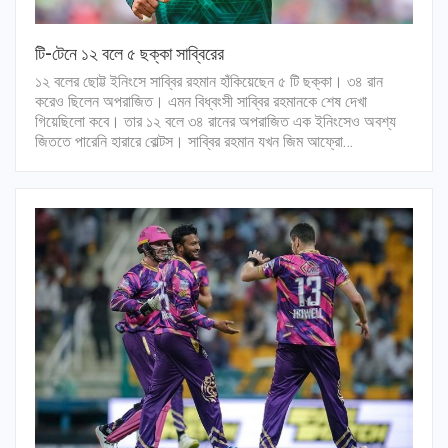
টি-টেনে ১২ বলে ৫ ছক্কা সাব্বিরের
১২ বলের ছোট্ট ইনিংসে সাব্বির রহমান হাঁকিয়েছেন ৫ টি ছক্কা। ৩৪ রান
করেও ছিলেন অপরাজিত। এমন বিধ্বংসী সাব্বির রহমানকে শেষ দেখা
গিয়েছিলো কবে। তার ১২ বলে ৩৪ রানের অপরাজিত এক ইনিংসেও অবশ্য
জিততে পারেনি হারারে বোল্টস। সাব্বির রহমান যখন জিম আফ্রো…