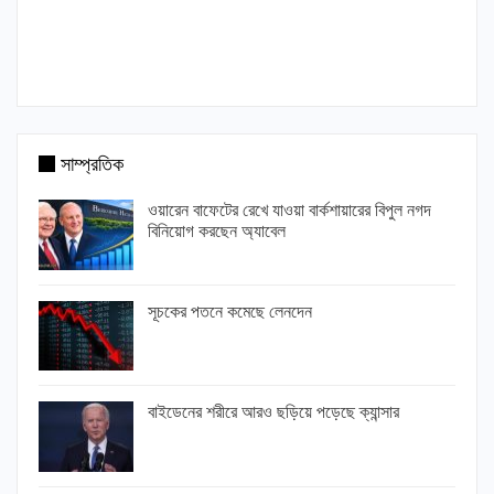
সাম্প্রতিক
ওয়ারেন বাফেটের রেখে যাওয়া বার্কশায়ারের বিপুল নগদ
বিনিয়োগ করছেন অ্যাবেল
সূচকের পতনে কমেছে লেনদেন
বাইডেনের শরীরে আরও ছড়িয়ে পড়েছে ক্যান্সার