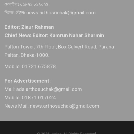
মোবাইলঃ ০১৮৭১ ০১৭০২৪
নিউজ মেইলঃ news.arthosuchak@gmail.com
Editor: Ziaur Rahman
Chief News Editor: Kamrun Nahar Sharmin
Palton Tower, 7th Floor, Box Culvert Road, Purana
Paltan, Dhaka-1000.
Mobile: 01721 675878
For Advertisement:
Mail: ads.arthosuchak@gmail.com
Mobile: 01871 017024
News Mail: news.arthosuchak@gmail.com
© 2026 - অর্থসূচক. All Rights Reserved.