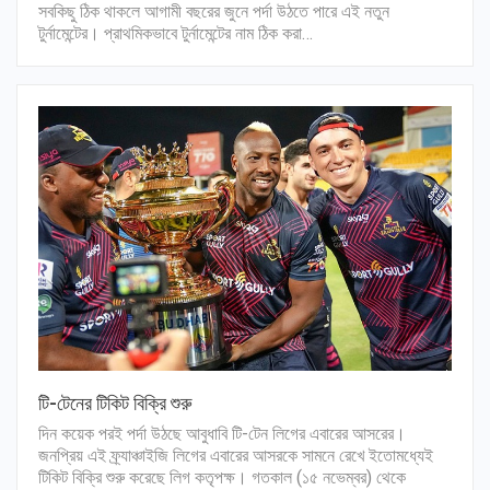
সবকিছু ঠিক থাকলে আগামী বছরের জুনে পর্দা উঠতে পারে এই নতুন
টুর্নামেন্টের। প্রাথমিকভাবে টুর্নামেন্টের নাম ঠিক করা…
টি-টেনের টিকিট বিক্রি শুরু
দিন কয়েক পরই পর্দা উঠছে আবুধাবি টি-টেন লিগের এবারের আসরের।
জনপ্রিয় এই ফ্র্যাঞ্চাইজি লিগের এবারের আসরকে সামনে রেখে ইতোমধ্যেই
টিকিট বিক্রি শুরু করেছে লিগ কতৃপক্ষ। গতকাল (১৫ নভেম্বর) থেকে