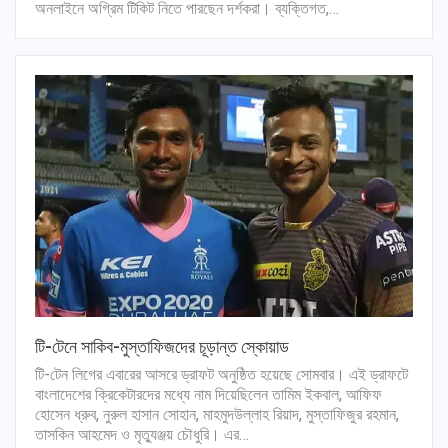
অনলাইনে অগ্রিম টিকিট নিতে পারছেন দর্শকরা। ব্যক্তিগত,…
টি-টেনে সাকিব-মুস্তাফিজদের চূড়ান্ত স্কোয়াড
টি-টেন লিগের এবারের আসরে ড্রাফট অনুষ্ঠিত হয়েছে সোমবার। এই ড্রাফটে
বাংলাদেশের ক্রিকেটারদের মধ্যে নাম দিয়েছিলেন তামিম ইকবাল, আফিফ
হোসেন ধ্রুব, নুরুল হাসান সোহান, মাহমুদউল্লাহ রিয়াদ, মুস্তাফিজুর রহমান,
তাসকিন আহমেদ ও মৃত্যুঞ্জয় চৌধুরি। এর…