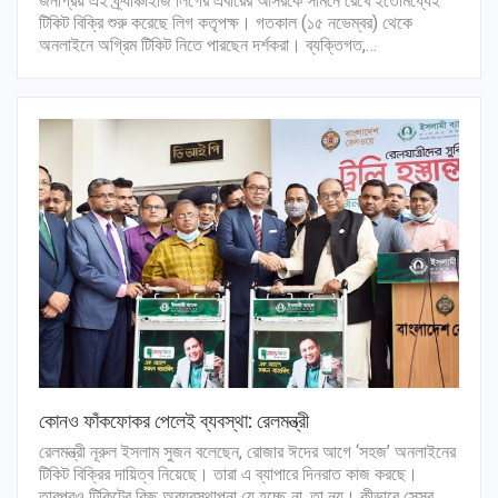
জনপ্রিয় এই ফ্র্যাঞ্চাইজি লিগের এবারের আসরকে সামনে রেখে ইতোমধ্যেই
টিকিট বিক্রি শুরু করেছে লিগ কতৃপক্ষ। গতকাল (১৫ নভেম্বর) থেকে
অনলাইনে অগ্রিম টিকিট নিতে পারছেন দর্শকরা। ব্যক্তিগত,…
কোনও ফাঁকফোকর পেলেই ব্যবস্থা: রেলমন্ত্রী
রেলমন্ত্রী নূরুল ইসলাম সুজন বলেছেন, রোজার ঈদের আগে ‘সহজ’ অনলাইনের
টিকিট বিক্রির দায়িত্ব নিয়েছে। তারা এ ব্যাপারে দিনরাত কাজ করছে।
তারপরও টিকিটের কিছু অব্যবস্থাপনা যে হচ্ছে না, তা নয়। কীভাবে সেসব