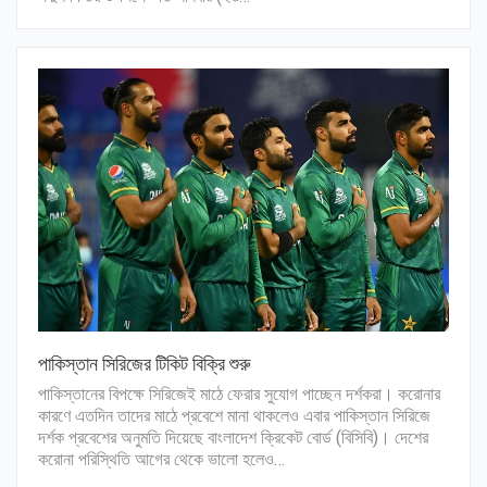
পাকিস্তান সিরিজের টিকিট বিক্রি শুরু
পাকিস্তানের বিপক্ষে সিরিজেই মাঠে ফেরার সুযোগ পাচ্ছেন দর্শকরা। করোনার
কারণে এতদিন তাদের মাঠে প্রবেশে মানা থাকলেও এবার পাকিস্তান সিরিজে
দর্শক প্রবেশের অনুমতি দিয়েছে বাংলাদেশ ক্রিকেট বোর্ড (বিসিবি)। দেশের
করোনা পরিস্থিতি আগের থেকে ভালো হলেও…