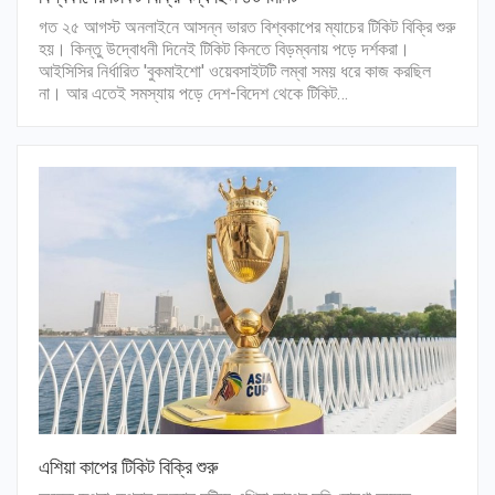
গত ২৫ আগস্ট অনলাইনে আসন্ন ভারত বিশ্বকাপের ম্যাচের টিকিট বিক্রি শুরু
হয়। কিন্তু উদ্বোধনী দিনেই টিকিট কিনতে বিড়ম্বনায় পড়ে দর্শকরা।
আইসিসির নির্ধারিত 'বুকমাইশো' ওয়েবসাইটটি লম্বা সময় ধরে কাজ করছিল
না। আর এতেই সমস্যায় পড়ে দেশ-বিদেশ থেকে টিকিট…
এশিয়া কাপের টিকিট বিক্রি শুরু