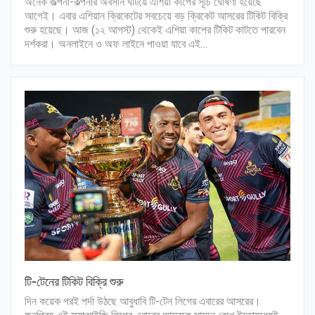
অনেক জল্পনা-কল্পনার অবসান ঘটিয়ে এশিয়া কাপের সূচি ঘোষণা হয়েছে
আগেই। এবার এশিয়ান ক্রিকেটের সবচেয়ে বড় ক্রিকেট আসরের টিকিট বিক্রি
শুরু হয়েছে। আজ (১২ আগস্ট) থেকেই এশিয়া কাপের টিকিট কাটতে পারবেন
দর্শকরা। অনলাইনে ও অফ লাইনে পাওয়া যাবে এই…
টি-টেনের টিকিট বিক্রি শুরু
দিন কয়েক পরই পর্দা উঠছে আবুধাবি টি-টেন লিগের এবারের আসরের।