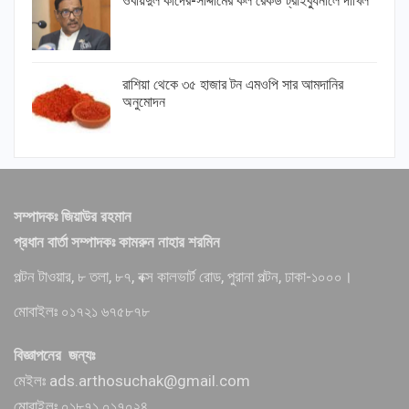
ওবায়দুল কাদের-সাদ্দামের কল রেকর্ড ট্রাইব্যুনালে দাখিল
রাশিয়া থেকে ৩৫ হাজার টন এমওপি সার আমদানির
অনুমোদন
সম্পাদকঃ জিয়াউর রহমান
প্রধান বার্তা সম্পাদকঃ কামরুন নাহার শরমিন
পল্টন টাওয়ার, ৮ তলা, ৮৭, বক্স কালভার্ট রোড, পুরানা পল্টন, ঢাকা-১০০০।
মোবাইলঃ ০১৭২১ ৬৭৫৮৭৮
বিজ্ঞাপনের জন্যঃ
মেইলঃ ads.arthosuchak@gmail.com
মোবাইলঃ ০১৮৭১ ০১৭০২৪