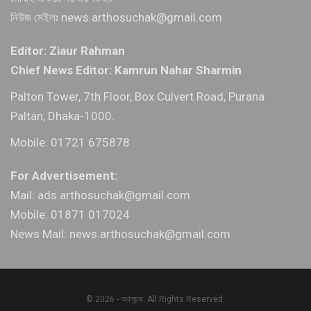
নিউজ মেইলঃ news.arthosuchak@gmail.com
Editor: Ziaur Rahman
Chief News Editor: Kamrun Nahar Sharmin
Palton Tower, 7th Floor, Box Culvert Road, Purana
Paltan, Dhaka-1000.
Mobile: 01721 675878
For Advertisement:
Mail: ads.arthosuchak@gmail.com
Mobile: 01871 017024
News Mail: news.arthosuchak@gmail.com
© 2026 - অর্থসূচক. All Rights Reserved.