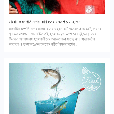
সাংবাদিক দম্পতি সাগর-রুনি হত্যায় অংশ নেন ২ জন
সাংবাদিক দম্পতি সাগর সরওয়ার ও মেহেরুন রুনি আত্মহত্যা করেননি, তাদের
খুন করা হয়েছে। আলোচিত এই হত্যাকাণ্ডে অংশ নেন দুইজন। তবে
ডিএনএ অস্পষ্টতায় হত্যাকারীদের শনাক্ত করা যাচ্ছে না। হাইকোর্টের
আদেশে এ হত্যাকাণ্ডের তদন্তে গঠিত টাস্কফোর্সের…