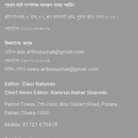
প্রধান বার্তা সম্পাদকঃ কামরুন নাহার শরমিন
পল্টন টাওয়ার, ৮ তলা, ৮৭, বক্স কালভার্ট রোড, পুরানা পল্টন, ঢাকা-১০০০।
মোবাইলঃ ০১৭২১ ৬৭৫৮৭৮
বিজ্ঞাপনের জন্যঃ
মেইলঃ ads.arthosuchak@gmail.com
মোবাইলঃ ০১৮৭১ ০১৭০২৪
নিউজ মেইলঃ news.arthosuchak@gmail.com
Editor: Ziaur Rahman
Chief News Editor: Kamrun Nahar Sharmin
Palton Tower, 7th Floor, Box Culvert Road, Purana
Paltan, Dhaka-1000.
Mobile: 01721 675878