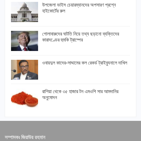
উপজেলা ভাইস চেয়ারম্যানদের অপসারণ প্রশ্নে
হাইকোর্টের রুল
গোলাবারুদের ঘাটতি নিয়ে তথ্য ছড়ানো ব্যক্তিদের
কারাদণ্ডের হুমকি ট্রাম্পের
ওবায়দুল কাদের-সাদ্দামের কল রেকর্ড ট্রাইব্যুনালে দাখিল
রাশিয়া থেকে ৩৫ হাজার টন এমওপি সার আমদানির
অনুমোদন
সম্পাদকঃ জিয়াউর রহমান