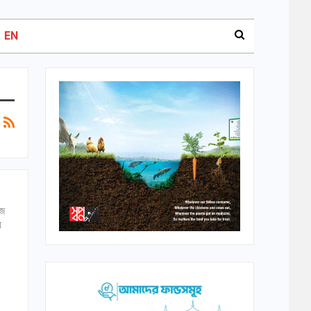
EN
াজ
য়