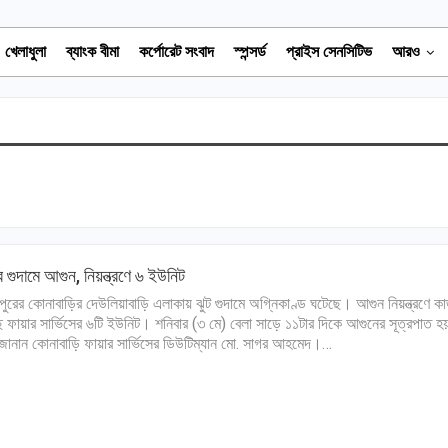
খেলাধুলা
ব্যাংক বীমা
কর্পোরেট সংবাদ
স্পন্সর্ড
প্রাইস সেনসিটিভ
আরও
র গুদামে আগুন, নিয়ন্ত্রণে ৬ ইউনিট
পুরের কোনাবাড়ির দেউলিয়াবাড়ি এলাকায় ঝুট গুদামে অগ্নিকাণ্ড ঘটেছে। আগুন নিয়ন্ত্রণে ক
 ফায়ার সার্ভিসের ৬টি ইউনিট। শনিবার (৩ মে) বেলা সাড়ে ১১টার দিকে আগুনের সূত্রপাত হ
জানান কোনাবাড়ি ফায়ার সার্ভিসের ডিউটিম্যান মো. সাগর আহমেদ।…