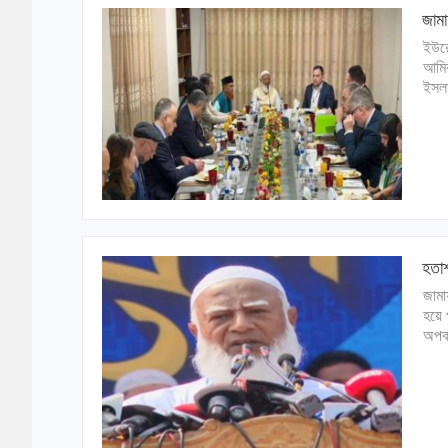
জামা
ইউরো
আমির
ইসলা
হতাশ
জামা
হয়ে 
অপকর