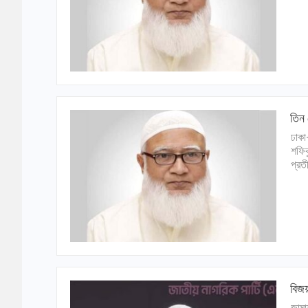
তিন 
ঢাকা
শফিক
প্রত
বিজয়
জামা