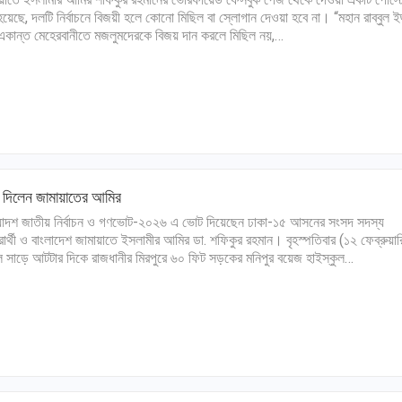
হয়েছে, দলটি নির্বাচনে বিজয়ী হলে কোনো মিছিল বা স্লোগান দেওয়া হবে না। “মহান রাব্বুল ই
 একান্ত মেহেরবানীতে মজলুমদেরকে বিজয় দান করলে মিছিল নয়,…
 দিলেন জামায়াতের আমির
়োদশ জাতীয় নির্বাচন ও গণভোট-২০২৬ এ ভোট দিয়েছেন ঢাকা-১৫ আসনের সংসদ সদস্য
রার্থী ও বাংলাদেশ জামায়াতে ইসলামীর আমির ডা. শফিকুর রহমান। বৃহস্পতিবার (১২ ফেব্রুয়ার
 সাড়ে আটটার দিকে রাজধানীর মিরপুরে ৬০ ফিট সড়কের মনিপুর বয়েজ হাইস্কুল…