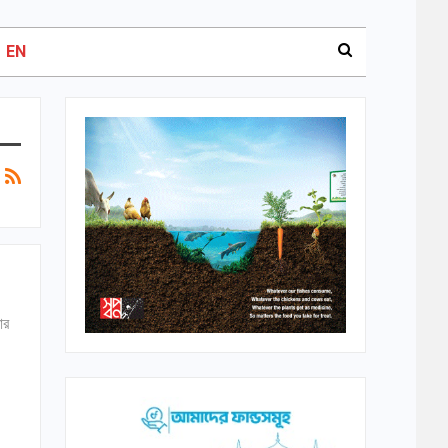
EN
ার