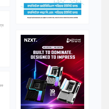
ত্র
তবক