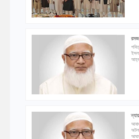
রমজা
পবিত
ইসলা
আহ্ব
ন্য
আবাং
অটল
আঘাত