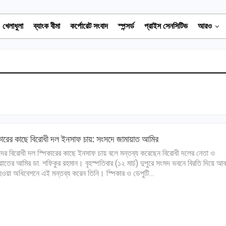
খেলাধুলা
ব্যাংক বীমা
কর্পোরেট সংবাদ
স্পন্সর্ড
প্রাইস সেনসিটিভ
আরও
কারের কাছে বিরোধী দল ইনসাফ চায়: সংসদে জামায়াত আমির
ের বিরোধী দল স্পিকারের কাছে ইনসাফ চায় বলে মন্তব্য করেছেন বিরোধী দলের নেতা ও
য়াতের আমির ডা. শফিকুর রহমান। বৃহস্পতিবার (১২ মার্চ) দুপুরে সংসদ ভবনে বিরতি দিয়ে আব
 হওয়া অধিবেশনে এই মন্তব্য করেন তিনি। স্পিকার ও ডেপুটি…