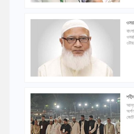
ওমরা
বাংল
ওমরা
৩টায়
শহীদ
আন্ত
অর্প
জোট।