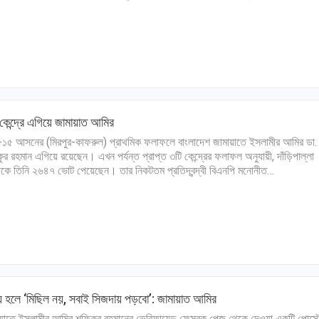
কেন্দ্রে এগিয়ে জামায়াত আমির
-১৫ আসনের (মিরপুর-কাফরুল) প্রাথমিক ফলাফলে বাংলাদেশ জামায়াতে ইসলামীর আমির ডা.
ুর রহমান এগিয়ে রয়েছেন। এখন পর্যন্ত প্রাপ্ত ৩টি কেন্দ্রের ফলাফল অনুযায়ী, দাঁড়িপাল্লা
ীকে তিনি ২৬৪৭ ভোট পেয়েছেন। তার নিকটতম প্রতিদ্বন্দ্বী বিএনপি মনোনীত…
 হলে ‘মিছিল নয়, সবাই সিজদায় পড়বো’: জামায়াত আমির
য়াতে ইসলামীর আমির শফিকুর রহমানের ভেরিফায়েড ফেসবুক পেজ থেকে দেওয়া একটি পোস্ট