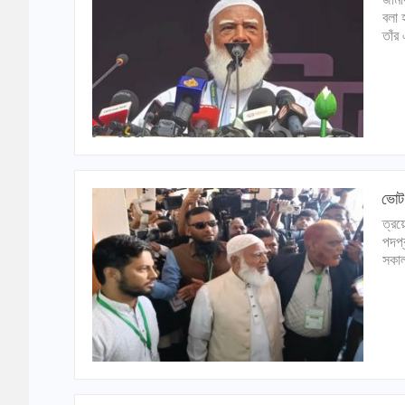
বলা 
তাঁর
ভোট
ত্রয
পদপ্
সকাল