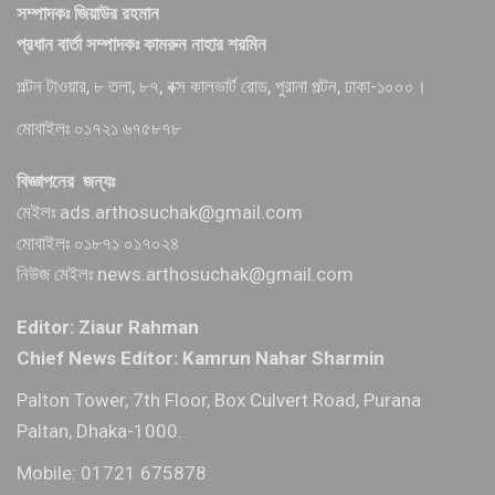
সম্পাদকঃ জিয়াউর রহমান
প্রধান বার্তা সম্পাদকঃ কামরুন নাহার শরমিন
পল্টন টাওয়ার, ৮ তলা, ৮৭, বক্স কালভার্ট রোড, পুরানা পল্টন, ঢাকা-১০০০।
মোবাইলঃ ০১৭২১ ৬৭৫৮৭৮
বিজ্ঞাপনের জন্যঃ
মেইলঃ ads.arthosuchak@gmail.com
মোবাইলঃ ০১৮৭১ ০১৭০২৪
নিউজ মেইলঃ news.arthosuchak@gmail.com
Editor: Ziaur Rahman
Chief News Editor: Kamrun Nahar Sharmin
Palton Tower, 7th Floor, Box Culvert Road, Purana
Paltan, Dhaka-1000.
Mobile: 01721 675878