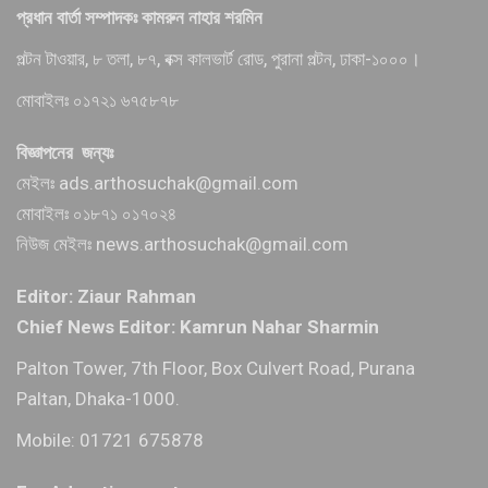
প্রধান বার্তা সম্পাদকঃ কামরুন নাহার শরমিন
পল্টন টাওয়ার, ৮ তলা, ৮৭, বক্স কালভার্ট রোড, পুরানা পল্টন, ঢাকা-১০০০।
মোবাইলঃ ০১৭২১ ৬৭৫৮৭৮
বিজ্ঞাপনের জন্যঃ
মেইলঃ ads.arthosuchak@gmail.com
মোবাইলঃ ০১৮৭১ ০১৭০২৪
নিউজ মেইলঃ news.arthosuchak@gmail.com
Editor: Ziaur Rahman
Chief News Editor: Kamrun Nahar Sharmin
Palton Tower, 7th Floor, Box Culvert Road, Purana
Paltan, Dhaka-1000.
Mobile: 01721 675878