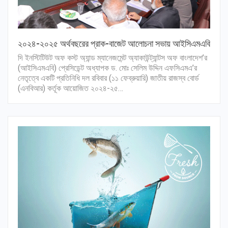
২০২৪-২০২৫ অর্থবছরের প্রাক-বাজেট আলোচনা সভায় আইসিএমএবি
দি ইনস্টিটিউট অফ কস্ট অ্যান্ড ম্যানেজমেন্ট অ্যাকাউন্ট্যান্টস অফ বাংলাদেশ’র
(আইসিএমএবি) প্রেসিডেন্ট অধ্যাপক ড. মোঃ সেলিম উদ্দিন এফসিএমএ’র
নেতৃত্বে একটি প্রতিনিধি দল রবিবার (১১ ফেব্রুয়ারি) জাতীয় রাজস্ব বোর্ড
(এনবিআর) কর্তূক আয়োজিত ২০২৪-২৫…