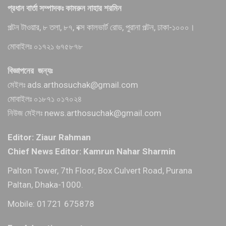
প্রধান বার্তা সম্পাদকঃ কামরুন নাহার শরমিন
পল্টন টাওয়ার, ৮ তলা, ৮৭, বক্স কালভার্ট রোড, পুরানা পল্টন, ঢাকা-১০০০।
মোবাইলঃ ০১৭২১ ৬৭৫৮৭৮
বিজ্ঞাপনের জন্যঃ
মেইলঃ ads.arthosuchak@gmail.com
মোবাইলঃ ০১৮৭১ ০১৭০২৪
নিউজ মেইলঃ news.arthosuchak@gmail.com
Editor: Ziaur Rahman
Chief News Editor: Kamrun Nahar Sharmin
Palton Tower, 7th Floor, Box Culvert Road, Purana
Paltan, Dhaka-1000.
Mobile: 01721 675878