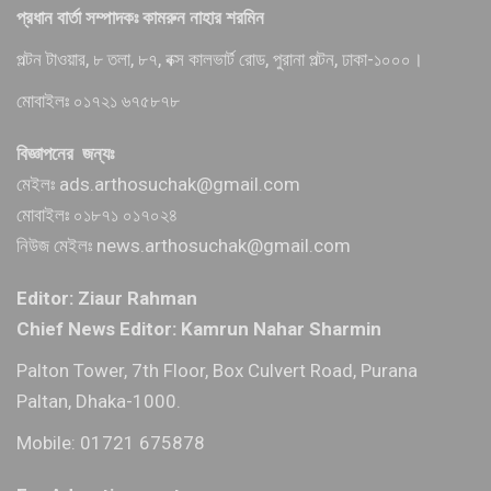
প্রধান বার্তা সম্পাদকঃ কামরুন নাহার শরমিন
পল্টন টাওয়ার, ৮ তলা, ৮৭, বক্স কালভার্ট রোড, পুরানা পল্টন, ঢাকা-১০০০।
মোবাইলঃ ০১৭২১ ৬৭৫৮৭৮
বিজ্ঞাপনের জন্যঃ
মেইলঃ ads.arthosuchak@gmail.com
মোবাইলঃ ০১৮৭১ ০১৭০২৪
নিউজ মেইলঃ news.arthosuchak@gmail.com
Editor: Ziaur Rahman
Chief News Editor: Kamrun Nahar Sharmin
Palton Tower, 7th Floor, Box Culvert Road, Purana
Paltan, Dhaka-1000.
Mobile: 01721 675878