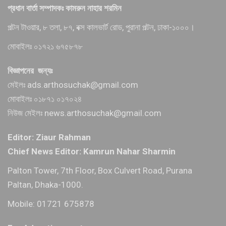
প্রধান বার্তা সম্পাদকঃ কামরুন নাহার শরমিন
পল্টন টাওয়ার, ৮ তলা, ৮৭, বক্স কালভার্ট রোড, পুরানা পল্টন, ঢাকা-১০০০।
মোবাইলঃ ০১৭২১ ৬৭৫৮৭৮
বিজ্ঞাপনের জন্যঃ
মেইলঃ ads.arthosuchak@gmail.com
মোবাইলঃ ০১৮৭১ ০১৭০২৪
নিউজ মেইলঃ news.arthosuchak@gmail.com
Editor: Ziaur Rahman
Chief News Editor: Kamrun Nahar Sharmin
Palton Tower, 7th Floor, Box Culvert Road, Purana
Paltan, Dhaka-1000.
Mobile: 01721 675878