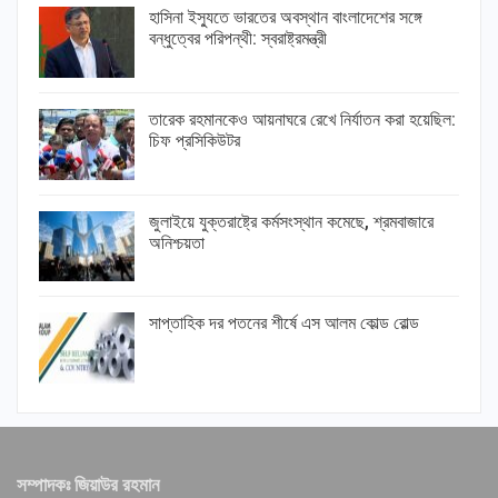
হাসিনা ইস্যুতে ভারতের অবস্থান বাংলাদেশের সঙ্গে
বন্ধুত্বের পরিপন্থী: স্বরাষ্ট্রমন্ত্রী
তারেক রহমানকেও আয়নাঘরে রেখে নির্যাতন করা হয়েছিল:
চিফ প্রসিকিউটর
জুলাইয়ে যুক্তরাষ্ট্রে কর্মসংস্থান কমেছে, শ্রমবাজারে
অনিশ্চয়তা
সাপ্তাহিক দর পতনের শীর্ষে এস আলম কোল্ড রোল্ড
সম্পাদকঃ জিয়াউর রহমান