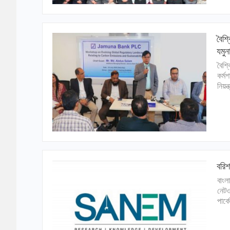
বৈশ্
যমুন
বৈশ্
কর্ম
নিয়ন্
বরিশ
বাংল
নেটও
পার্