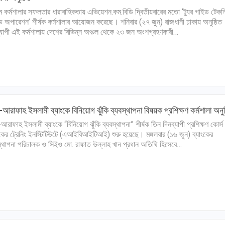
ম কর্মশালার সফলতার ধারাবাহিকতায় এভিয়েশন.কম.বিডি দ্বিতীয়বারের মতো ‘ট্যুর গাইড টেকন
ন্ড অপারেশন’ শীর্ষক কর্মশালার আয়োজন করেছে। শনিবার (২৭ জুন) রাজধানী ঢাকায় অনুষ্ঠিত
্যাপী এই কর্মশালায় দেশের বিভিন্ন অঞ্চল থেকে ২৩ জন অংশগ্রহণকারী…
রাফাহ ইসলামী ব্যাংকে বিনিয়োগ ঝুঁকি ব্যবস্থাপনা বিষয়ক প্রশিক্ষণ কর্মশালা অনুষ
রাফাহ ইসলামী ব্যাংকে “বিনিয়োগ ঝুঁকি ব্যবস্থাপনা” শীর্ষক তিন দিনব্যাপী প্রশিক্ষণ কোর্স
ংকের ট্রেনিং ইনস্টিটিউটে (এআইবিআইটিআই) শুরু হয়েছে। মঙ্গলবার (১৬ জুন) ব্যাংকের
স্থাপনা পরিচালক ও সিইও মো. রাফাত উল্লাহ খান প্রধান অতিথি হিসেবে…