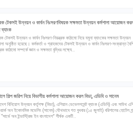
বিক টেকসই উন্নয়ন ও কার্বন নিঃসরণবিষয়ক সক্ষমতা উন্নয়ন কর্মশালা আয়োজন কর
া ব্যাংক
বিক টেকসই উন্নয়ন ও কার্বন নিঃসরণ-নিয়ন্ত্রক কাঠামো নিয়ে যমুনা ব্যাংকের সক্ষমতা উন্নয়ন
শালা অনুষ্ঠিত হয়েছে। কর্মকর্তা ও গ্রাহকদের টেকসই উন্নয়ন ও কার্বন নিঃসরণ-সংক্রান্ত বৈশ
ত্রক কাঠামো সম্পর্কে জ্ঞান ও সক্ষমতা বৃদ্ধির লক্ষ্যে…
ালে শিল্প জরিপ নিয়ে বিভাগীয় কর্মশালা আয়োজন করল বিডা, এডিবি ও সানেম
াদেশ বিনিয়োগ উন্নয়ন কর্তৃপক্ষ (বিডা), এশিয়ান ডেভেলপমেন্ট ব্যাংক (এডিবি) এবং সাউথ এশ
য়ার্ক অন ইকোনমিক মডেলিং (সানেম) যৌথভাবে গত বুধবার (১৫ জুলাই) বরিশালের হোটেল গ্র্য
কে “সার্ভে অব ইন্ডাস্ট্রিজ ইন বাংলাদেশ” শীর্ষক একটি…