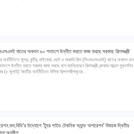
এসএমই খাতের অবদান ৬০ শতাংশে উন্নীত করতে কাজ করছে সরকার: শিল্পমন্ত্রী
র অর্থনীতিতে ক্ষুদ্র, কুটির, মাইক্রো, ছোট ও মাঝারি শিল্প (সিএমএসএমই) খাতের অবদান অ
তাংশে উন্নীত করতে সরকার কাজ করছে বলে জানিয়েছেন শিল্পমন্ত্রী খন্দকার আব্দুল মুক্তাদি
ার (৫ জুলাই) ‘জাতীয় অর্থনীতিতে বিসিক শিল্পনগরীসমূহের…
েশন.কম.বিডি’র উদ্যোগে ‘ট্যুর গাইড টেকনিক অ্যান্ড অপারেশন’ বিষয়ক দ্বিতীয়
ালা অনুষ্ঠিত