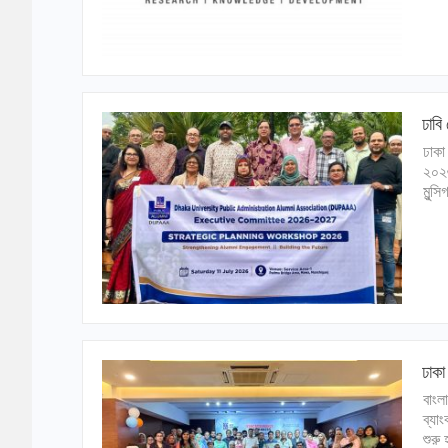
ঢাবি
ঢাকা
২০২৬
মুন্স
ঢাকা
বাংল
ব্যাং
শুরু 