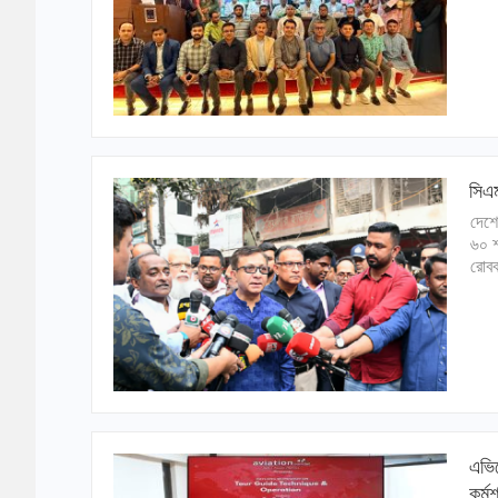
সিএম
দেশে
৬০ শ
রোবব
এভিয়
কর্মশ