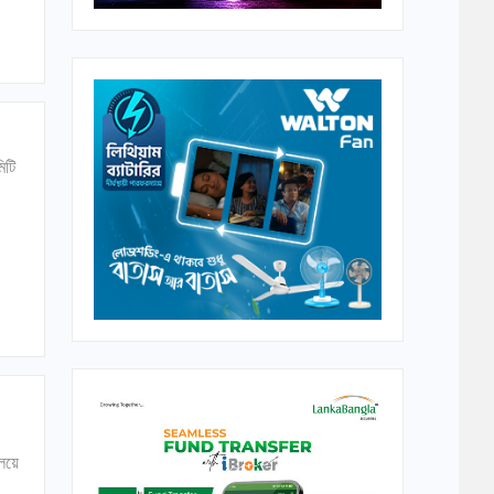
িটি
ালয়ে