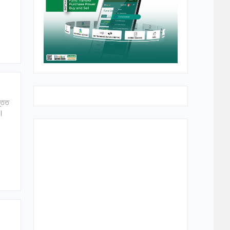
ন্তত
র।