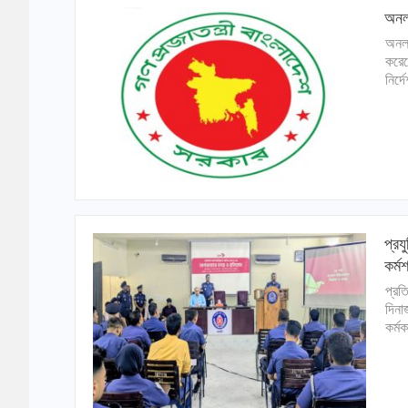
অনলা
অনলা
করেছ
নির্
প্র
কর্ম
প্রত
দিনা
কর্ম