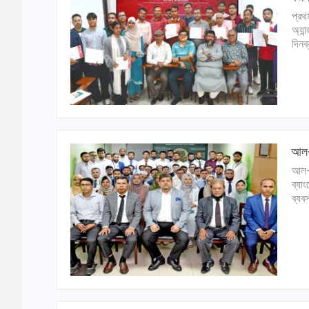
প্রথ
অ্যা
দিনব
আল-আ
আল-আ
ব্যা
ব্যব