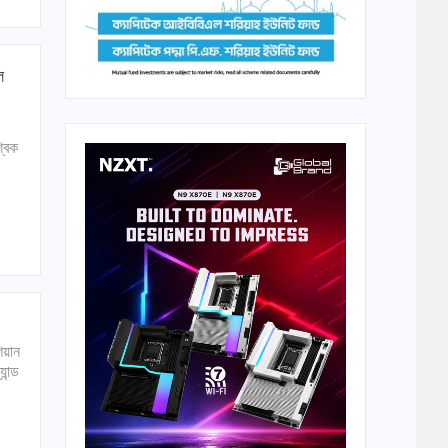
ল
্বিক
িয়ান
ান্ড