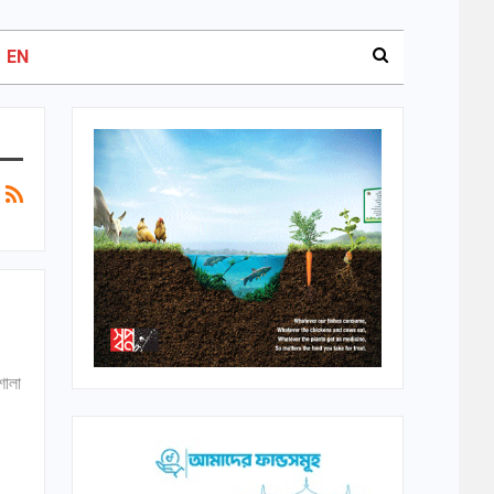
EN
শালা