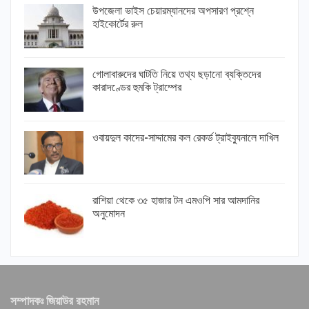
উপজেলা ভাইস চেয়ারম্যানদের অপসারণ প্রশ্নে
হাইকোর্টের রুল
গোলাবারুদের ঘাটতি নিয়ে তথ্য ছড়ানো ব্যক্তিদের
কারাদণ্ডের হুমকি ট্রাম্পের
ওবায়দুল কাদের-সাদ্দামের কল রেকর্ড ট্রাইব্যুনালে দাখিল
রাশিয়া থেকে ৩৫ হাজার টন এমওপি সার আমদানির
অনুমোদন
সম্পাদকঃ জিয়াউর রহমান