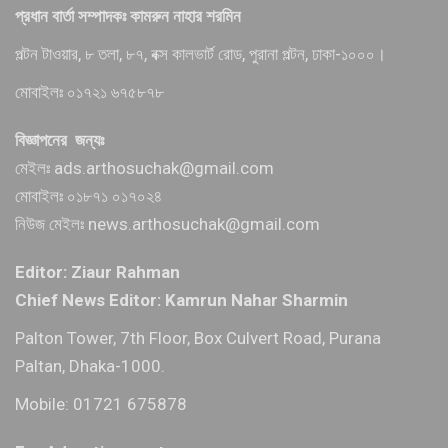
প্রধান বার্তা সম্পাদকঃ কামরুন নাহার শরমিন
পল্টন টাওয়ার, ৮ তলা, ৮৭, বক্স কালভার্ট রোড, পুরানা পল্টন, ঢাকা-১০০০।
মোবাইলঃ ০১৭২১ ৬৭৫৮৭৮
বিজ্ঞাপনের জন্যঃ
মেইলঃ ads.arthosuchak@gmail.com
মোবাইলঃ ০১৮৭১ ০১৭০২৪
নিউজ মেইলঃ news.arthosuchak@gmail.com
Editor: Ziaur Rahman
Chief News Editor: Kamrun Nahar Sharmin
Palton Tower, 7th Floor, Box Culvert Road, Purana
Paltan, Dhaka-1000.
Mobile: 01721 675878