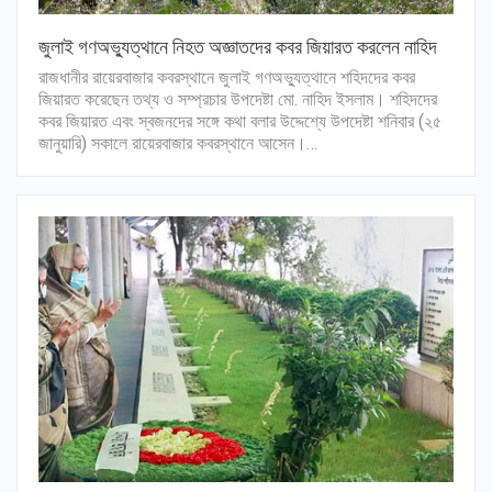
জুলাই গণঅভ্যুত্থানে নিহত অজ্ঞাতদের কবর জিয়ারত করলেন নাহিদ
রাজধানীর রায়েরবাজার কবরস্থানে জুলাই গণঅভ্যুত্থানে শহিদদের কবর
জিয়ারত করেছেন তথ্য ও সম্প্রচার উপদেষ্টা মো. নাহিদ ইসলাম। শহিদদের
কবর জিয়ারত এবং স্বজনদের সঙ্গে কথা বলার উদ্দেশ্যে উপদেষ্টা শনিবার (২৫
জানুয়ারি) সকালে রায়েরবাজার কবরস্থানে আসেন।…