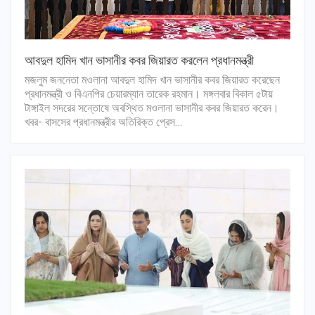
আবদুল হামিদ খান ভাসানীর কবর জিয়ারত করলেন প্রধানমন্ত্রী
মজলুম জননেতা মওলানা আবদুল হামিদ খান ভাসানীর কবর জিয়ারত করেছেন
প্রধানমন্ত্রী ও বিএনপির চেয়ারম্যান তারেক রহমান। মঙ্গলবার বিকাল ৫টায়
টাঙ্গাইল সদরের সন্তোষে অবস্থিত মওলানা ভাসানীর কবর জিয়ারত করেন।
খবর- বাসসের প্রধানমন্ত্রীর অতিরিক্ত প্রেস…