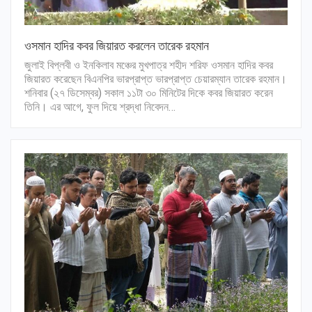
ওসমান হাদির কবর জিয়ারত করলেন তারেক রহমান
জুলাই বিপ্লবী ও ইনকিলাব মঞ্চের মুখপাত্র শহীদ শরিফ ওসমান হাদির কবর
জিয়ারত করেছেন বিএনপির ভারপ্রাপ্ত ভারপ্রাপ্ত চেয়ারম্যান তারেক রহমান।
শনিবার (২৭ ডিসেম্বর) সকাল ১১টা ৩০ মিনিটের দিকে কবর জিয়ারত করেন
তিনি। এর আগে, ফুল দিয়ে শ্রদ্ধা নিবেদন…