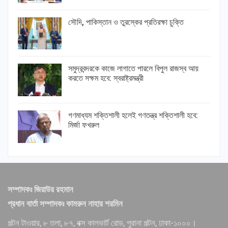
সৌদি, পাকিস্তান ও তুরস্কের প্রতিরক্ষা চুক্তি
সমুদ্রবন্দরকে কাজে লাগাতে পারলে বিপুল রাজস্ব আয়
করতে সক্ষম হবে: স্বরাষ্ট্রমন্ত্রী
গণমাধ্যম শক্তিশালী হলেই গণতন্ত্র শক্তিশালী হবে:
মির্জা ফখরুল
সম্পাদকঃ জিয়াউর রহমান
প্রধান বার্তা সম্পাদকঃ কামরুন নাহার শরমিন
পল্টন টাওয়ার, ৮ তলা, ৮৭, বক্স কালভার্ট রোড, পুরানা পল্টন, ঢাকা-১০০০।