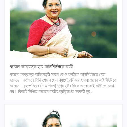
করোনা আক্রান্ত হয়ে আইসিইউতে কবরী
করোনা আক্রান্ত অভিনেত্রী সারাহ বেগম কবরীকে আইসিইউতে নেয়া
হয়েছে। বর্তমানে তিনি শেখ রাসেল গ্যাস্ট্রোলিভার হাসপাতালের আইসিইউতে
আছেন। বৃহস্পতিবার (৮ এপ্রিল) দুপুর ২টার দিকে তাকে আইসিইউতে নেয়া
হয়। বিষয়টি নিশ্চিত করছেন কবরীর ব্যক্তিগত সহকারী নূর…