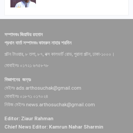
সম্পাদকঃ জিয়াউর রহমান
প্রধান বার্তা সম্পাদকঃ কামরুন নাহার শরমিন
পল্টন টাওয়ার, ৮ তলা, ৮৭, বক্স কালভার্ট রোড, পুরানা পল্টন, ঢাকা-১০০০।
মোবাইলঃ ০১৭২১ ৬৭৫৮৭৮
বিজ্ঞাপনের জন্যঃ
মেইলঃ ads.arthosuchak@gmail.com
মোবাইলঃ ০১৮৭১ ০১৭০২৪
নিউজ মেইলঃ news.arthosuchak@gmail.com
Editor: Ziaur Rahman
Chief News Editor: Kamrun Nahar Sharmin