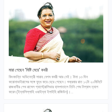
মারা গেছেন ‘মিষ্টি মেয়ে’ কবরী
কিংবদন্তি অভিনেত্রী সারাহ বেগম কবরী আর নেই। টানা ১৩ দিন
করোনাভাইরাসের সঙ্গে যুদ্ধ করে হেরে গেছেন। শুক্রবার রাত ১২টা ২০মিনিটে
রাজধানীর শেখ রাসেল গ্যাস্ট্রোলিভার হাসপাতালে তিনি শেষ নিশ্বাস ত্যাগ
করেন (ইন্নালিল্লাহি ওয়াইন্না ইলাইহি রাজিউন)।…