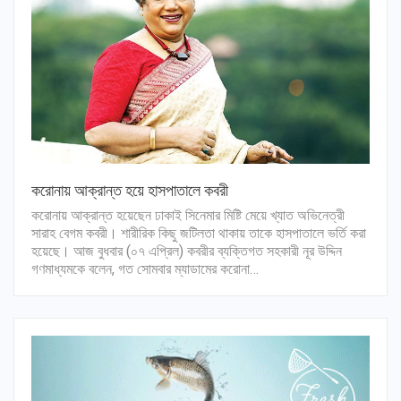
করোনায় আক্রান্ত হয়ে হাসপাতালে কবরী
করোনায় আক্রান্ত হয়েছেন ঢাকাই সিনেমার মিষ্টি মেয়ে খ্যাত অভিনেত্রী
সারাহ বেগম কবরী। শারীরিক কিছু জটিলতা থাকায় তাকে হাসপাতালে ভর্তি করা
হয়েছে। আজ বুধবার (০৭ এপ্রিল) কবরীর ব্যক্তিগত সহকারী নূর উদ্দিন
গণমাধ্যমকে বলেন, গত সোমবার ম্যাডামের করোনা…