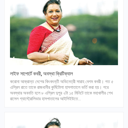
লাইফ সাপোর্টে কবরী, অবস্থা ক্রিটিক্যাল
করোনা আক্রান্ত দেশের কিংবদন্তী অভিনেত্রী সারাহ বেগম কবরী। গত ৫
এপ্রিল রাতে তাকে রাজধানীর কুর্মিটোলা হাসপাতালে ভর্তি করা হয়। পরে
অবস্থার অবনতি হলে ৮ এপ্রিল দুপুর ২টা ১৫ মিনিটে তাকে মহাখালীর শেখ
রাসেল গ্যাস্ট্রোলিভার হাসপাতালের আইসিইউতে…