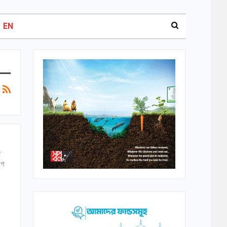
EN
ে
োগ