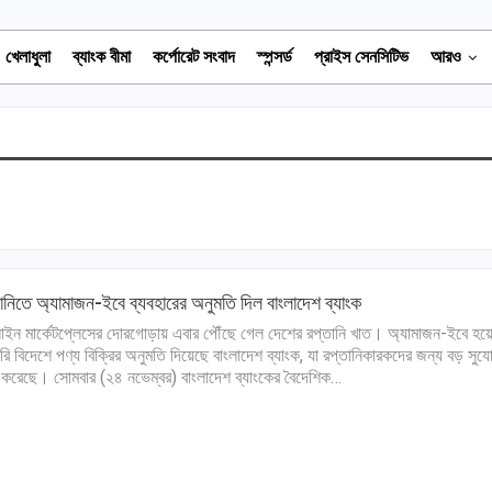
খেলাধুলা
ব্যাংক বীমা
কর্পোরেট সংবাদ
স্পন্সর্ড
প্রাইস সেনসিটিভ
আরও
ানিতে অ্যামাজন-ইবে ব্যবহারের অনুমতি দিল বাংলাদেশ ব্যাংক
ইন মার্কেটপ্লেসের দোরগোড়ায় এবার পৌঁছে গেল দেশের রপ্তানি খাত। অ্যামাজন-ইবে হয়
রি বিদেশে পণ্য বিক্রির অনুমতি দিয়েছে বাংলাদেশ ব্যাংক, যা রপ্তানিকারকদের জন্য বড় সুয
 করেছে। সোমবার (২৪ নভেম্বর) বাংলাদেশ ব্যাংকের বৈদেশিক…