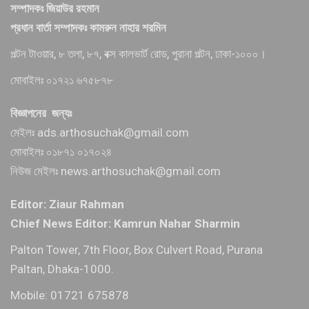
সম্পাদকঃ জিয়াউর রহমান
প্রধান বার্তা সম্পাদকঃ কামরুন নাহার শরমিন
পল্টন টাওয়ার, ৮ তলা, ৮৭, বক্স কালভার্ট রোড, পুরানা পল্টন, ঢাকা-১০০০।
মোবাইলঃ ০১৭২১ ৬৭৫৮৭৮
বিজ্ঞাপনের জন্যঃ
মেইলঃ ads.arthosuchak@gmail.com
মোবাইলঃ ০১৮৭১ ০১৭০২৪
নিউজ মেইলঃ news.arthosuchak@gmail.com
Editor: Ziaur Rahman
Chief News Editor: Kamrun Nahar Sharmin
Palton Tower, 7th Floor, Box Culvert Road, Purana
Paltan, Dhaka-1000.
Mobile: 01721 675878