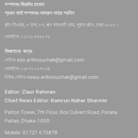
সম্পাদকঃ জিয়াউর রহমান
প্রধান বার্তা সম্পাদকঃ কামরুন নাহার শরমিন
পল্টন টাওয়ার, ৮ তলা, ৮৭, বক্স কালভার্ট রোড, পুরানা পল্টন, ঢাকা-১০০০।
মোবাইলঃ ০১৭২১ ৬৭৫৮৭৮
বিজ্ঞাপনের জন্যঃ
মেইলঃ ads.arthosuchak@gmail.com
মোবাইলঃ ০১৮৭১ ০১৭০২৪
নিউজ মেইলঃ news.arthosuchak@gmail.com
Editor: Ziaur Rahman
Chief News Editor: Kamrun Nahar Sharmin
Palton Tower, 7th Floor, Box Culvert Road, Purana
Paltan, Dhaka-1000.
Mobile: 01721 675878