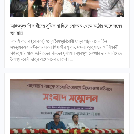
আটককৃত শিক্ষার্থীদের মুক্তি না দিলে সোমবার থেকে কঠোর আন্দোলনের
হুঁশিয়ারি
আগামীকালের (রোববার) মধ্যে বৈষম্যবিরোধী ছাত্র আন্দোলনের তিন
সমন্বয়কসহ আটককৃত সকল শিক্ষার্থীর মুক্তি, মামলা প্রত্যাহার ও ‘শিক্ষার্থী
গণহত্যা’র সাথে জড়িতদের বিরুদ্ধে দৃশ্যমান ব্যবস্থা নেওয়ার দাবি জানিয়েছে
বৈষম্যবিরোধী ছাত্র আন্দোলনের নেতারা।…