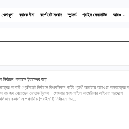
খেলাধুলা
ব্যাংক বীমা
কর্পোরেট সংবাদ
স্পন্সর্ড
প্রাইস সেনসিটিভ
আরও
কিন নির্বাচন: ককাসে ট্রাম্পের জয়
রাষ্ট্রের আগামী প্রেসিডেন্ট নির্বাচনে রিপাবলিকান পার্টির প্রার্থী বাছাইয়ে আইওয়া অঙ্গরাজ্যের 
ে বড় জয় পেয়েছেন ডোনাল্ড ট্রাম্প। সোমবার মধ্য-পশ্চিম আমেরিকার আইওয়া প্রদেশে
াবলিকান ককাস' এ প্রাথমিক (প্রাইমারি) নির্বাচনে তিন…