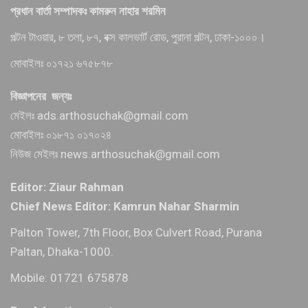
প্রধান বার্তা সম্পাদকঃ কামরুন নাহার শরমিন
পল্টন টাওয়ার, ৮ তলা, ৮৭, বক্স কালভার্ট রোড, পুরানা পল্টন, ঢাকা-১০০০।
মোবাইলঃ ০১৭২১ ৬৭৫৮৭৮
বিজ্ঞাপনের জন্যঃ
মেইলঃ ads.arthosuchak@gmail.com
মোবাইলঃ ০১৮৭১ ০১৭০২৪
নিউজ মেইলঃ news.arthosuchak@gmail.com
Editor: Ziaur Rahman
Chief News Editor: Kamrun Nahar Sharmin
Palton Tower, 7th Floor, Box Culvert Road, Purana
Paltan, Dhaka-1000.
Mobile: 01721 675878