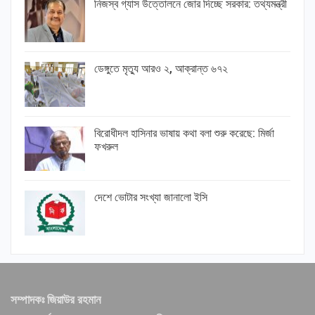
নিজস্ব গ্যাস উত্তোলনে জোর দিচ্ছে সরকার: তথ্যমন্ত্রী
ডেঙ্গুতে মৃত্যু আরও ২, আক্রান্ত ৬৭২
বিরোধীদল হাসিনার ভাষায় কথা বলা শুরু করেছে: মির্জা
ফখরুল
দেশে ভোটার সংখ্যা জানালো ইসি
সম্পাদকঃ জিয়াউর রহমান