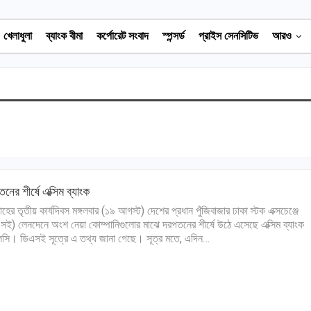
খেলাধুলা
ব্যাংক বীমা
কর্পোরেট সংবাদ
স্পন্সর্ড
প্রাইস সেনসিটিভ
আরও
নের শীর্ষে এক্সিম ব্যাংক
াহের তৃতীয় কার্যদিবস মঙ্গলবার (১৯ আগস্ট) দেশের প্রধান পুঁজিবাজার ঢাকা স্টক এক্সচেঞ্জে
সই) লেনদেনে অংশ নেয়া কোম্পানিগুলোর মাঝে দরপতনের শীর্ষে উঠে এসেছে এক্সিম ব্যাংক
সি। ডিএসই সূত্রে এ তথ্য জানা গেছে। সূত্র মতে, এদিন…