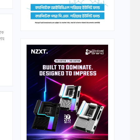
রোক
লায়