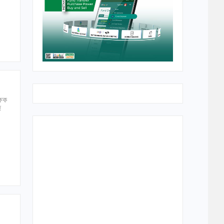
ষিক
ট