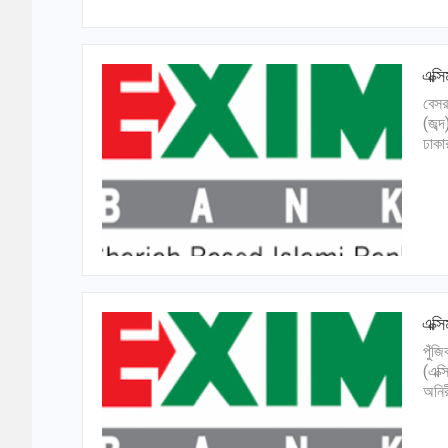
এক্স
বেসর
(জব্
ঢাকা
এক্স
পুঁজ
(এক্
অনির