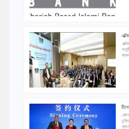
এক্স
এক্স
অনুষ
ব্যব
চীনে
কৌশল
চুক্ত
ব্যা