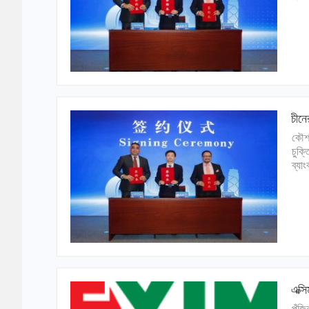
চীনে
কৌশল
চুক্ত
ব্যা
এক্স
পুঁজ