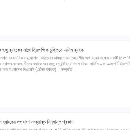
র হুজু ব্যাংকের সাথে ত্রিপাক্ষিক চুক্তিতে এক্সিম ব্যাংক
গত ব্যবসায়িক সহযোগিতা কাঠামোর মাধ্যমে আন্তঃদেশীয় অর্থায়নের লক্ষ্যে একটি ত্রিপাক্
ি স্বাক্ষর করেছে চীনের ব্যাংক অব হুজু, মে ইন্টারন্যাশনাল ট্রেড সার্ভিস এবং এক্সপোর্ট ইমপোর্
ংক অব বাংলাদেশ পিএলসি (এক্সিম ব্যাংক)। সম্প্রতি…
িম ব্যাংকের লভ্যাংশ সংক্রান্ত সিদ্ধান্ত প্রকাশ
িবাজারে তালিকাভুক্ত ব্যাংক খাতের কোম্পানি ‌এক্সিম ব্যাংক পিএলসি গত ৩১ ডিসেম্বর, ২০২৪