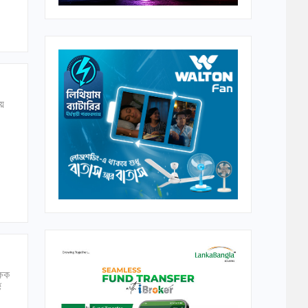
য়ে
ষিক
ট