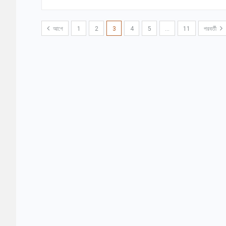
আগে
1
2
3
4
5
…
11
পরবর্তী