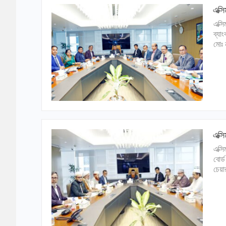
এক্স
এক্স
ব্যা
মোঃ 
এক্স
এক্স
বোর্
চেয়া