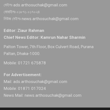
মেইলঃ ads.arthosuchak@gmail.com
মোবাইলঃ ০১৮৭১ ০১৭০২৪
নিউজ মেইলঃ news.arthosuchak@gmail.com
Editor: Ziaur Rahman
Chief News Editor: Kamrun Nahar Sharmin
Palton Tower, 7th Floor, Box Culvert Road, Purana
Paltan, Dhaka-1000.
Mobile: 01721 675878
For Advertisement:
Mail: ads.arthosuchak@gmail.com
Mobile: 01871 017024
News Mail: news.arthosuchak@gmail.com