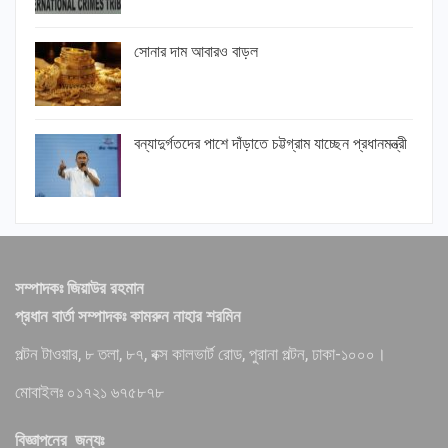
সোনার দাম আবারও বাড়ল
বন্যাদুর্গতদের পাশে দাঁড়াতে চট্টগ্রাম যাচ্ছেন প্রধানমন্ত্রী
সম্পাদকঃ জিয়াউর রহমান
প্রধান বার্তা সম্পাদকঃ কামরুন নাহার শরমিন
পল্টন টাওয়ার, ৮ তলা, ৮৭, বক্স কালভার্ট রোড, পুরানা পল্টন, ঢাকা-১০০০।
মোবাইলঃ ০১৭২১ ৬৭৫৮৭৮
বিজ্ঞাপনের জন্যঃ