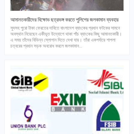
আমানতকারীদের বিক্ষোভ ছত্রভঙ্গ করতে পুলিশের জলকামান ব্যবহার
সুদসহ পুরো টাকা ফেরতের দাবিতে বাংলাদেশ ব্যাংকের প্রধান ফটকের সামনে
অবস্থান নিয়েছেন একীভূত উদ্যোগে থাকা পাঁচ ব্যাংকের কিছু আমানতকারী।
এ সময় তাঁদের বিভিন্ন স্লোগান দিতে দেখা যায়। তাঁরা একপর্যায়ে শাপলা
চত্বরের প্রধান সড়ক অবরোধ করলে জলকামান…