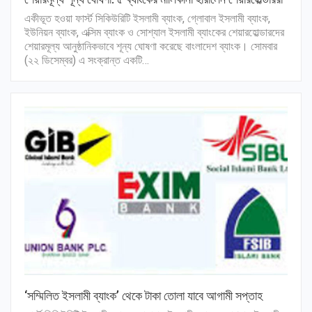
একীভূত হওয়া ফার্স্ট সিকিউরিটি ইসলামী ব্যাংক, গ্লোবাল ইসলামী ব্যাংক,
ইউনিয়ন ব্যাংক, এক্সিম ব্যাংক ও সোশ্যাল ইসলামী ব্যাংকের শেয়ারহোল্ডারদের
শেয়ারমূল্য আনুষ্ঠানিকভাবে শূন্য ঘোষণা করেছে বাংলাদেশ ব্যাংক। সোমবার
(২২ ডিসেম্বর) এ সংক্রান্ত একটি…
‘সম্মিলিত ইসলামী ব্যাংক’ থেকে টাকা তোলা যাবে আগামী সপ্তাহ