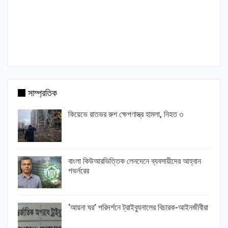
সাম্প্রতিক
কিয়েভে রাতভর রুশ ক্ষেপণাস্ত্র হামলা, নিহত ৩
বাংলা কিউআরভিত্তিক লেনদেনে ব্যবসায়ীদের আহ্বান
গভর্নরের
‘আয়না ঘর’ পরিদর্শনে ট্রাইব্যুনালের বিচারক-আইনজীবীরা