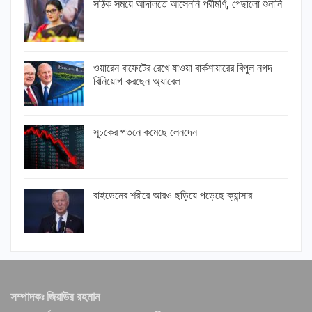
সঠিক সময়ে আদালতে আসেননি পরীমণি, পেছালো শুনানি
ওয়ারেন বাফেটের রেখে যাওয়া বার্কশায়ারের বিপুল নগদ
বিনিয়োগ করছেন অ্যাবেল
সূচকের পতনে কমেছে লেনদেন
বাইডেনের শরীরে আরও ছড়িয়ে পড়েছে ক্যান্সার
সম্পাদকঃ জিয়াউর রহমান